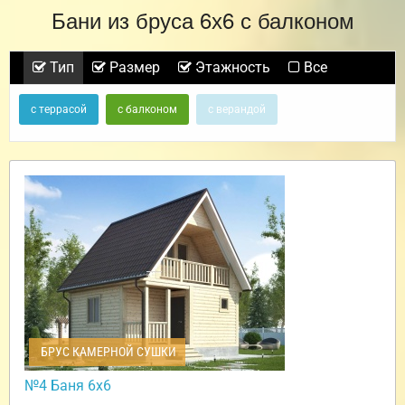
Бани из бруса 6х6 с балконом
Тип
Размер
Этажность
Все
с террасой
с балконом
с верандой
БРУС КАМЕРНОЙ СУШКИ
№4 Баня 6х6