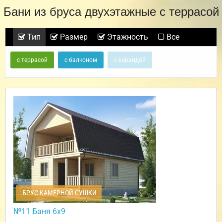
Бани из бруса двухэтажные с террасой
Тип
Размер
Этажность
Все
с террасой
с балконом
с верандой
БРУС КАМЕРНОЙ СУШКИ
№11 Баня 6х9