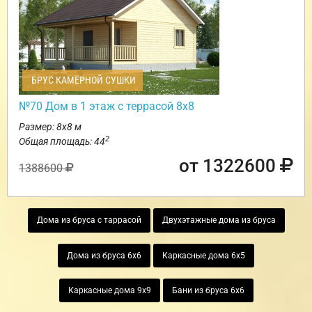
БРУС КАМЕРНОЙ СУШКИ
№70 Дом в 1 этаж с террасой 8х8
Размер: 8х8 м
2
Общая площадь: 44
от 1322600
1388600
Дома из бруса с таррасой
Двухэтажные дома из бруса
Дома из бруса 6х6
Каркасные дома 6х5
Каркасные дома 9х9
Бани из бруса 6х6