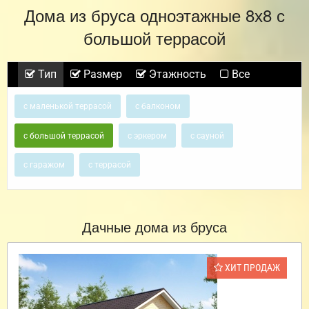
Дома из бруса одноэтажные 8х8 с
большой террасой
Тип
Размер
Этажность
Все
с маленькой террасой
с балконом
с большой террасой
с эркером
с сауной
с гаражом
с террасой
Дачные дома из бруса
ХИТ ПРОДАЖ