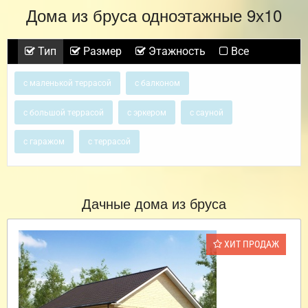
Дома из бруса одноэтажные 9х10
Тип
Размер
Этажность
Все
с маленькой террасой
с балконом
с большой террасой
с эркером
с сауной
с гаражом
с террасой
Дачные дома из бруса
ХИТ ПРОДАЖ