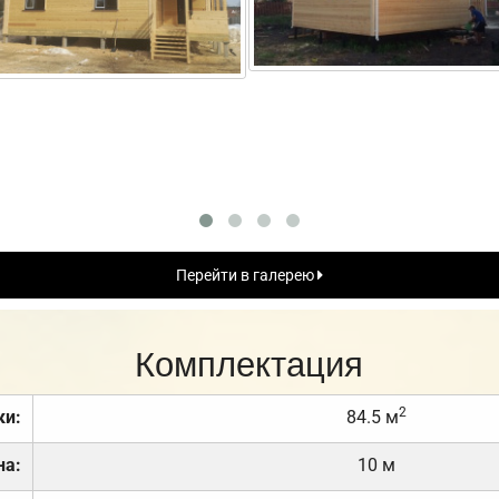
Перейти в галерею
Комплектация
2
ки:
84.5 м
на:
10 м