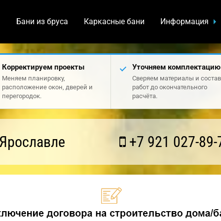
а
Бани из бруса
Каркасные бани
Информация
Корректируем проекты
Уточняем комплектацию
Меняем планировку,
Сверяем материалы и состав
расположение окон, дверей и
работ до окончательного
перегородок.
расчёта.
 Ярославле
+7 921 027-89-