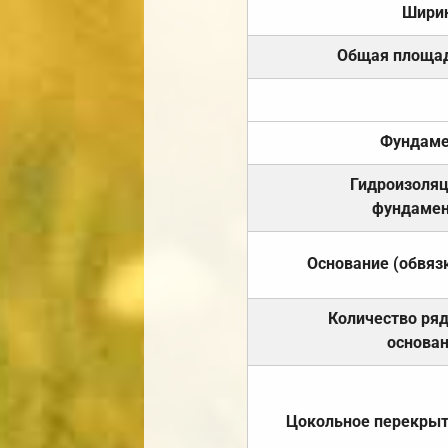
Шири
Общая площа
Фундаме
Гидроизоля
фундамен
Основание (обвяз
Количество ря
основа
Цокольное перекры