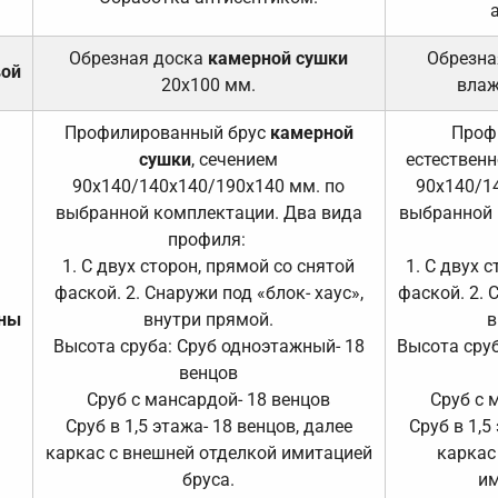
Обрезная доска
камерной сушки
Обрезна
вой
20х100 мм.
влаж
Профилированный брус
камерной
Проф
сушки
, сечением
естественн
90х140/140х140/190х140 мм. по
90х140/1
выбранной комплектации. Два вида
выбранной 
профиля:
1. С двух сторон, прямой со снятой
1. С двух 
фаской. 2. Снаружи под «блок- хаус»,
фаской. 2. 
ены
внутри прямой.
в
Высота сруба: Сруб одноэтажный- 18
Высота сруб
венцов
Сруб с мансардой- 18 венцов
Сруб с 
Сруб в 1,5 этажа- 18 венцов, далее
Сруб в 1,5
каркас с внешней отделкой имитацией
каркас
бруса.
им