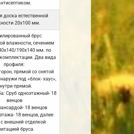
антисептиком.
я доска естественной
ности 20х100 мм.
илированный брус
ой влажности, сечением
40х140/190х140 мм. по
комплектации. Два вида
профиля:
сторон, прямой со снятой
Снаружи под «блок- хаус»,
нутри прямой.
а: Сруб одноэтажный- 18
венцов
мансардой- 18 венцов
 этажа- 18 венцов, далее
 с внешней отделкой
итацией бруса.