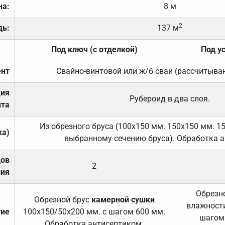
на:
8 м
2
дь:
137 м
Под ключ (с отделкой)
Под у
нт
Свайно-винтовой или ж/б сваи (рассчитыва
ция
Рубероид в два слоя.
та
Из обрезного бруса (100х150 мм. 150х150 мм. 1
ка)
выбранному сечению бруса). Обработка а
дов
2
ния
Обрезно
Обрезной брус
камерной сушки
влажности
тие
100х150/50х200 мм. с шагом 600 мм.
шагом
Обработка антисептиком.