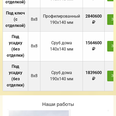
отделкой)
Под ключ
Профилированный
2840600
(с
8х8
За
190х140 мм
отделкой)
Под
усадку
Cруб дома
1564600
8х8
За
(без
140х140 мм
отделки)
Под
усадку
Cруб дома
1839600
8х8
За
(без
190х140 мм
отделки)
Наши работы