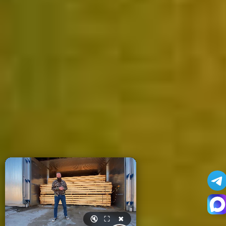
🔇
⛶
✖