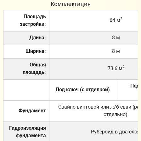
Комплектация
Площадь
2
64 м
застройки:
Длина:
8 м
Ширина:
8 м
Общая
2
73.6 м
площадь:
Под 
Под ключ (с отделкой)
Свайно-винтовой или ж/б сваи (р
Фундамент
отдельно).
Гидроизоляция
Рубероид в два слоя
фундамента