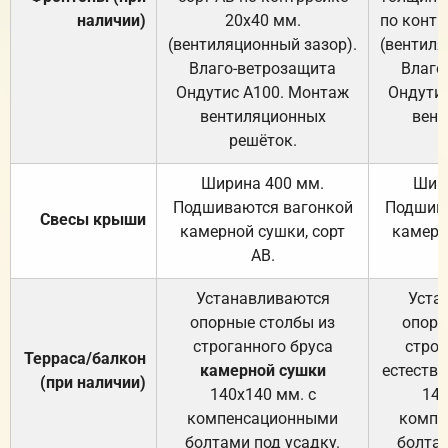
наличии)
20х40 мм.
по контр
(вентиляционный зазор).
(вентиля
Влаго-ветрозащита
Влаго
Ондутис А100. Монтаж
Ондути
вентиляционных
вент
решёток.
Ширина 400 мм.
Шир
Подшиваются вагонкой
Подшива
Свесы крыши
камерной сушки, сорт
камерн
АВ.
Устанавливаются
Уста
опорные столбы из
опорн
строганного бруса
строг
Терраса/балкон
камерной сушки
естеств
(при наличии)
140х140 мм. с
140
компенсационными
компе
болтами под усадку.
болтам