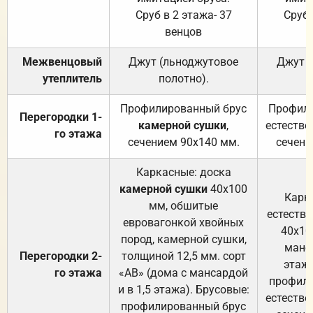
Сруб в 2 этажа- 37
Сруб 
венцов
Межвенцовый
Джут (льноджутовое
Джут 
утеплитель
полотно).
п
Профилированный брус
Профили
Перегородки 1-
камерной сушки
,
естестве
го этажа
сечением 90х140 мм.
сечени
Каркасные: доска
камерной сушки
40х100
Карк
мм, обшитые
естеств
евровагонкой хвойных
40х10
пород, камерной сушки,
манса
Перегородки 2-
толщиной 12,5 мм. сорт
этажа
го этажа
«АВ» (дома с мансардой
профили
и в 1,5 этажа). Брусовые:
естестве
профилированный брус