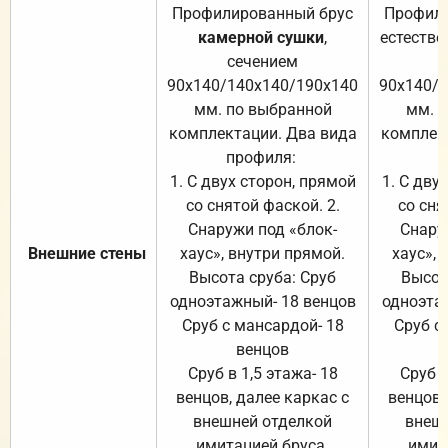
Профилированный брус
Профили
камерной сушки
,
естестве
сечением
с
90х140/140х140/190х140
90х140/
мм. по выбранной
мм. 
комплектации. Два вида
комплек
профиля:
п
1. С двух сторон, прямой
1. С дву
со снятой фаской. 2.
со сня
Снаружи под «блок-
Снару
Внешние стены
хаус», внутри прямой.
хаус», 
Высота сруба: Сруб
Высот
одноэтажный- 18 венцов
одноэта
Сруб с мансардой- 18
Сруб с
венцов
Сруб в 1,5 этажа- 18
Сруб в
венцов, далее каркас с
венцов,
внешней отделкой
внеш
имитацией бруса.
имит