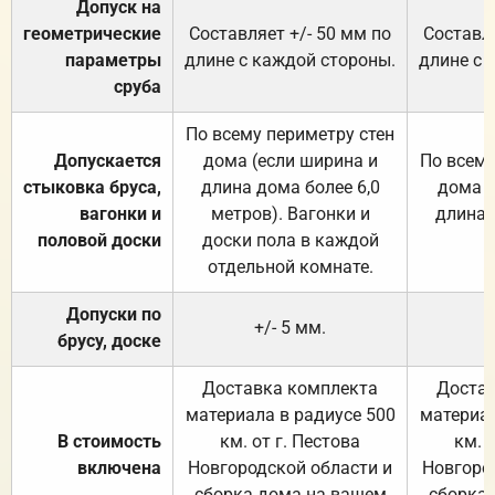
Допуск на
геометрические
Составляет +/- 50 мм по
Составля
параметры
длине с каждой стороны.
длине с 
сруба
По всему периметру стен
Допускается
дома (если ширина и
По всему
стыковка бруса,
длина дома более 6,0
дома (
вагонки и
метров). Вагонки и
длина 
половой доски
доски пола в каждой
отдельной комнате.
Допуски по
+/- 5 мм.
брусу, доске
Доставка комплекта
Достав
материала в радиусе 500
материал
В стоимость
км. от г. Пестова
км. 
включена
Новгородской области и
Новгоро
сборка дома на вашем
сборка