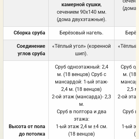
сечени
камерной сушки
,
(дома 
сечением 90х140 мм.
(дома двухэтажные).
Сборка сруба
Берёзовый нагель.
Берёз
Соединение
«Тёплый угол» (коренной
«Тёплый 
углов сруба
шип).
Сруб одноэтажный: 2,4
Сруб од
м. (18 венцов) Сруб с
м. (18
мансардой: 1-ый этаж-
мансард
2,4 м. (18 венцов)
2,5 м
2-ой этаж (мансарда)- 2,3
2-ой этаж
м.
Сруб в полтора и два
Сруб в
этажа:
Высота от пола
1-ый этаж 2,4 м ±4 см.
1-ый эт
до потолка
(18 венцов)
(1