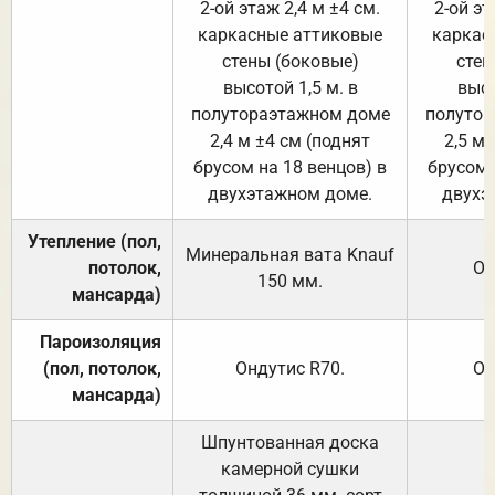
2-ой этаж 2,4 м ±4 см.
2-ой эт
каркасные аттиковые
каркас
стены (боковые)
стен
высотой 1,5 м. в
высо
полутораэтажном доме
полутор
2,4 м ±4 см (поднят
2,5 м 
брусом на 18 венцов) в
брусом 
двухэтажном доме.
двухэ
Утепление (пол,
Минеральная вата
Knauf
потолок,
От
150
мм.
мансарда)
Пароизоляция
(пол, потолок,
Ондутис
R70
.
От
мансарда)
Шпунтованная доска
камерной сушки