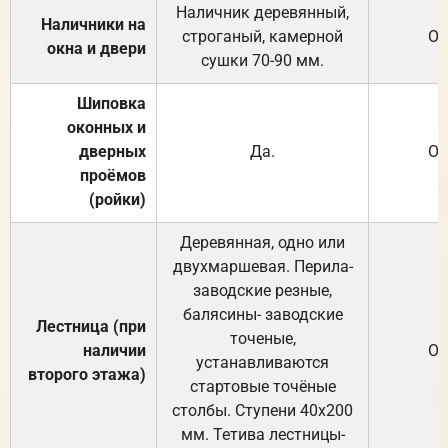
Наличник деревянный,
Наличники на
строганый, камерной
От
окна и двери
сушки 70-90 мм.
Шиповка
оконных и
дверных
Да.
От
проёмов
(ройки)
Деревянная, одно или
двухмаршевая. Перила-
заводские резные,
балясины- заводские
Лестница (при
точеные,
наличии
От
устанавливаются
второго этажа)
стартовые точёные
столбы. Ступени 40х200
мм. Тетива лестницы-