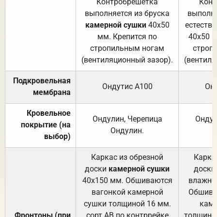
Контробрешётка
Конт
выполняется из бруска
выполня
камерной сушки
40х50
естеств
мм. Крепится по
40х50 м
стропильным ногам
строп
(вентиляционный зазор).
(вентиля
Подкровельная
Ондутис А100
Он
мембрана
Кровельное
Ондулин, Черепица
Ондул
покрытие (на
Ондулин.
выбор)
Каркас из обрезной
Карка
доски
камерной сушки
доски
40х150 мм. Обшиваются
влажно
вагонкой камерной
Обшива
сушки толщиной 16 мм.
каме
Фронтоны (при
сорт АВ по контррейке
толщиной