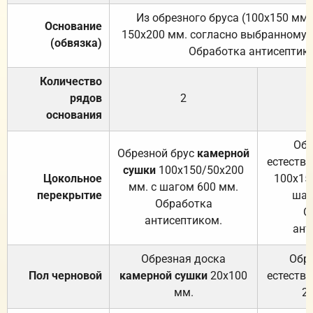
Из обрезного бруса (100х150 мм.
Основание
150х200 мм. согласно выбранному с
(обвязка)
Обработка антисептик
Количество
рядов
2
основания
Обр
Обрезной брус
камерной
естеств
сушки
100х150/50х200
Цокольное
100х15
мм. с шагом 600 мм.
перекрытие
шаг
Обработка
О
антисептиком.
ант
Обрезная доска
Обр
Пол черновой
камерной сушки
20х100
естеств
мм.
2