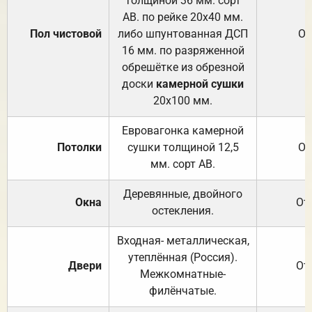
толщиной 36 мм. сорт
АВ. по рейке 20х40 мм.
Пол чистовой
либо шпунтованная ДСП
От
16 мм. по разряженной
обрешётке из обрезной
доски
камерной сушки
20х100 мм.
Евровагонка камерной
Потолки
сушки толщиной 12,5
От
мм. сорт АВ.
Деревянные, двойного
Окна
От
остекления.
Входная- металлическая,
утеплённая (Россия).
Двери
От
Межкомнатные-
филёнчатые.