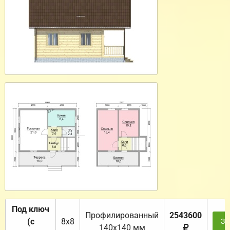
Под ключ
Профилированный
2543600
(с
8х8
За
140х140 мм