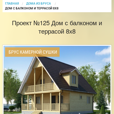
ГЛАВНАЯ
ДОМА ИЗ БРУСА
CURRENT:
ДОМ С БАЛКОНОМ И ТЕРРАСОЙ 8Х8
Проект №125 Дом с балконом и
террасой 8х8
БРУС КАМЕРНОЙ СУШКИ