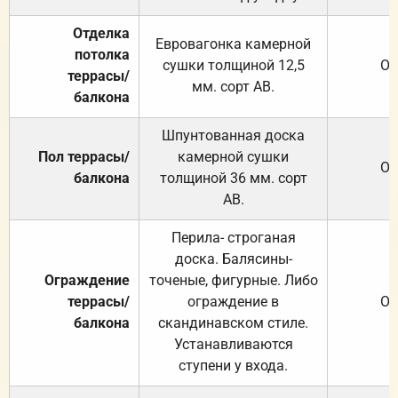
Отделка
Евровагонка камерной
потолка
сушки толщиной 12,5
От
террасы/
мм. сорт АВ.
балкона
Шпунтованная доска
Пол террасы/
камерной сушки
От
балкона
толщиной 36 мм. сорт
АВ.
Перила- строганая
доска. Балясины-
Ограждение
точеные, фигурные. Либо
террасы/
ограждение в
От
балкона
скандинавском стиле.
Устанавливаются
ступени у входа.