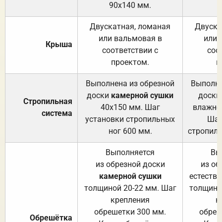
90х140 мм.
Двускатная, ломаная
Двуска
или вальмовая в
или 
Крыша
соответствии с
соо
проектом.
п
Выполнена из обрезной
Выполне
доски
камерной сушки
доски
Стропильная
40х150 мм. Шаг
влажно
система
установки стропильных
Шаг
ног 600 мм.
стропиль
Выполняется
Вы
из обрезной доски
из об
камерной сушки
естеств
толщиной 20-22 мм. Шаг
толщино
крепления
к
обрешетки 300 мм.
обреш
Обрешётка