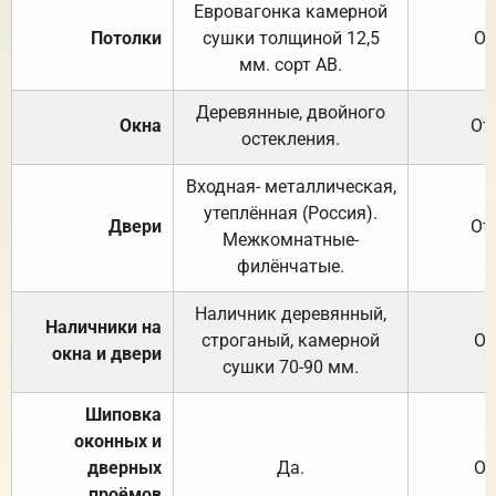
Евровагонка камерной
Потолки
сушки толщиной 12,5
От
мм. сорт АВ.
Деревянные, двойного
Окна
От
остекления.
Входная- металлическая,
утеплённая (Россия).
Двери
От
Межкомнатные-
филёнчатые.
Наличник деревянный,
Наличники на
строганый, камерной
От
окна и двери
сушки 70-90 мм.
Шиповка
оконных и
дверных
Да.
От
проёмов