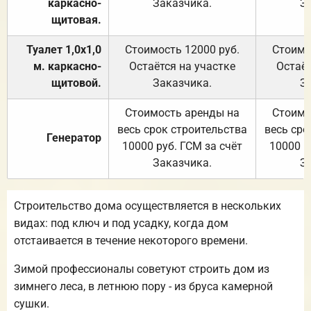
каркасно-
Заказчика.
З
щитовая.
Туалет 1,0х1,0
Стоимость 12000 руб.
Стоимо
м. каркасно-
Остаётся на участке
Остаёт
щитовой.
Заказчика.
З
Стоимость аренды на
Стоимо
весь срок строительства
весь сро
Генератор
10000 руб. ГСМ за счёт
10000 р
Заказчика.
З
Строительство дома осуществляется в нескольких
видах: под ключ и под усадку, когда дом
отстаивается в течение некоторого времени.
Зимой профессионалы советуют строить дом из
зимнего леса, в летнюю пору - из бруса камерной
сушки.