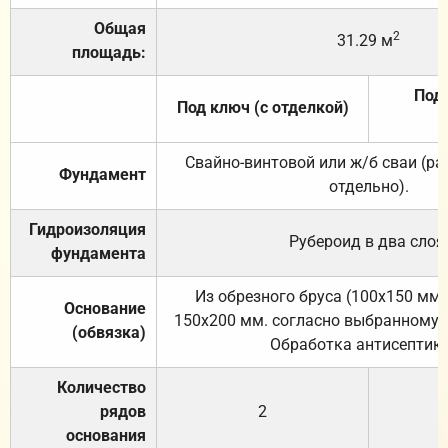
Общая
2
31.29 м
площадь:
Под 
Под ключ (с отделкой)
Свайно-винтовой или ж/б сваи (р
Фундамент
отдельно).
Гидроизоляция
Рубероид в два слоя
фундамента
Из обрезного бруса (100х150 мм.
Основание
150х200 мм. согласно выбранному с
(обвязка)
Обработка антисептик
Количество
рядов
2
основания