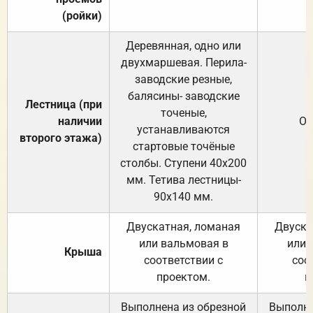
(ройки)
Деревянная, одно или
двухмаршевая. Перила-
заводские резные,
балясины- заводские
Лестница (при
точеные,
наличии
От
устанавливаются
второго этажа)
стартовые точёные
столбы. Ступени 40х200
мм. Тетива лестницы-
90х140 мм.
Двускатная, ломаная
Двуска
или вальмовая в
или 
Крыша
соответствии с
соо
проектом.
п
Выполнена из обрезной
Выполне