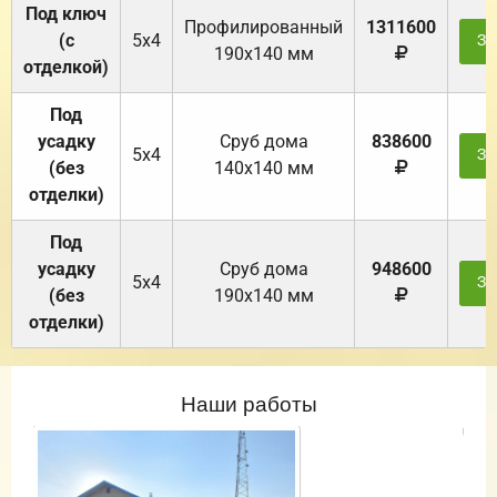
Под ключ
Профилированный
1311600
(с
5х4
За
190х140 мм
отделкой)
Под
усадку
Cруб дома
838600
5х4
За
(без
140х140 мм
отделки)
Под
усадку
Cруб дома
948600
5х4
За
(без
190х140 мм
отделки)
Наши работы