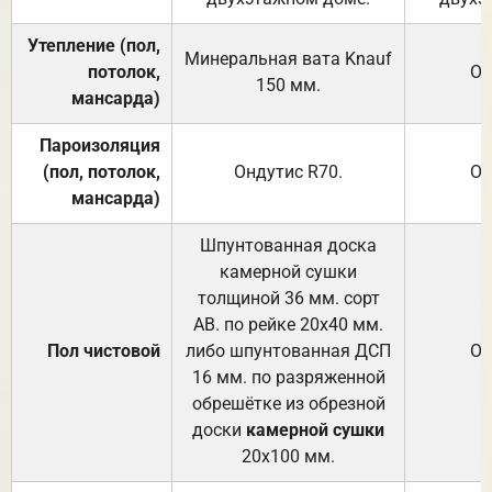
Утепление (пол,
Минеральная вата
Knauf
потолок,
От
150
мм.
мансарда)
Пароизоляция
(пол, потолок,
Ондутис
R70
.
От
мансарда)
Шпунтованная доска
камерной сушки
толщиной 36 мм. сорт
АВ. по рейке 20х40 мм.
Пол чистовой
либо шпунтованная ДСП
От
16 мм. по разряженной
обрешётке из обрезной
доски
камерной сушки
20х100 мм.