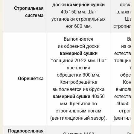
доски
камерной сушки
доски
Стропильная
40х150 мм. Шаг
влажно
система
установки стропильных
Шаг
ног 600 мм.
стропиль
Выполняется
Вы
из обрезной доски
из об
камерной сушки
естеств
толщиной 20-22 мм. Шаг
толщино
крепления
к
обрешетки 300 мм.
обреш
Обрешётка
Контробрешётка
Конт
выполняется из бруска
выполня
камерной сушки
40х50
естеств
мм. Крепится по
40х50 м
стропильным ногам
строп
(вентиляционный зазор).
(вентиля
Подкровельная