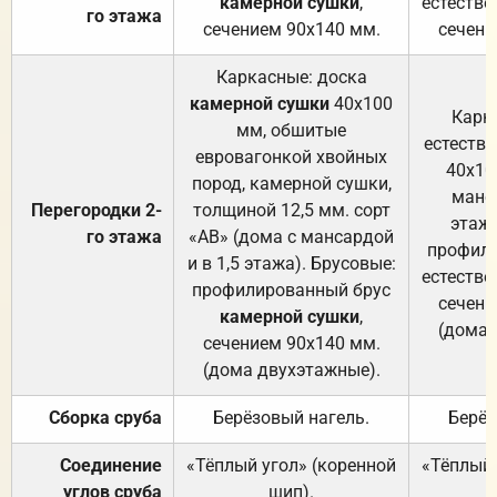
камерной сушки
,
естестве
го этажа
сечением 90х140 мм.
сечени
Каркасные: доска
камерной сушки
40х100
Карк
мм, обшитые
естеств
евровагонкой хвойных
40х10
пород, камерной сушки,
манса
Перегородки 2-
толщиной 12,5 мм. сорт
этажа
го этажа
«АВ» (дома с мансардой
профили
и в 1,5 этажа). Брусовые:
естестве
профилированный брус
сечени
камерной сушки
,
(дома 
сечением 90х140 мм.
(дома двухэтажные).
Сборка сруба
Берёзовый нагель.
Берёз
Соединение
«Тёплый угол» (коренной
«Тёплый 
углов сруба
шип).