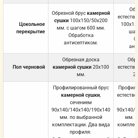
Обр
Обрезной брус
камерной
естеств
сушки
100х150/50х200
Цокольное
100х15
мм. с шагом 600 мм.
перекрытие
шаг
Обработка
О
антисептиком.
ант
Обрезная доска
Обр
Пол черновой
камерной сушки
20х100
естеств
мм.
2
Профилированный брус
Профили
камерной сушки
,
естестве
сечением
с
90х140/140х140/190х140
90х140/
мм. по выбранной
мм. 
комплектации. Два вида
комплек
профиля:
п