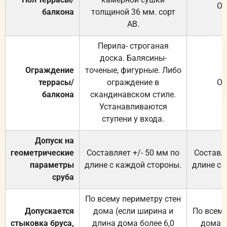
От
балкона
толщиной 36 мм. сорт
АВ.
Перила- строганая
доска. Балясины-
Ограждение
точеные, фигурные. Либо
террасы/
ограждение в
От
балкона
скандинавском стиле.
Устанавливаются
ступени у входа.
Допуск на
геометрические
Составляет +/- 50 мм по
Составля
параметры
длине с каждой стороны.
длине с 
сруба
По всему периметру стен
Допускается
дома (если ширина и
По всему
стыковка бруса,
длина дома более 6,0
дома (