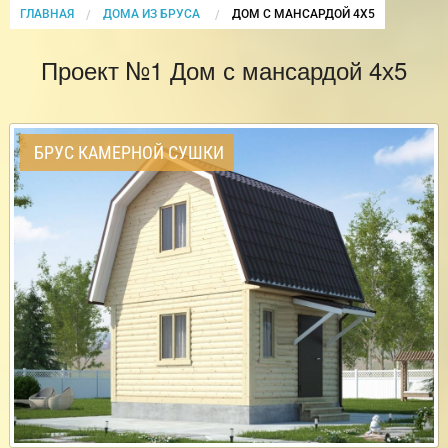
ГЛАВНАЯ
ДОМА ИЗ БРУСА
CURRENT:
ДОМ С МАНСАРДОЙ 4Х5
Проект №1 Дом с мансардой 4х5
БРУС КАМЕРНОЙ СУШКИ