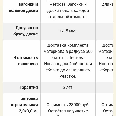
вагонки и
метров). Вагонки и
длина 
половой доски
доски пола в каждой
отдельной комнате.
Допуски по
+/- 5 мм.
брусу, доске
Доставка комплекта
Достав
материала в радиусе 500
материал
В стоимость
км. от г. Пестова
км. 
включена
Новгородской области и
Новгоро
сборка дома на вашем
сборка
участке.
Гарантия
5 лет.
Бытовка
строительная
Стоимость 23000 руб.
Стоимо
2,0х3,0 м.
Остаётся на участке
Остаёт