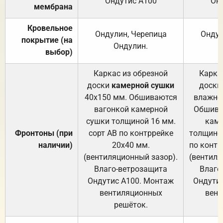
Ондутис А100
Он
мембрана
Кровельное
Ондулин, Черепица
Ондул
покрытие (на
Ондулин.
выбор)
Каркас из обрезной
Карка
доски
камерной сушки
доски
40х150 мм. Обшиваются
влажно
вагонкой камерной
Обшива
сушки толщиной 16 мм.
каме
Фронтоны (при
сорт АВ по контррейке
толщиной
наличии)
20х40 мм.
по контр
(вентиляционный зазор).
(вентиля
Влаго-ветрозащита
Влаго
Ондутис А100. Монтаж
Ондути
вентиляционных
вент
решёток.