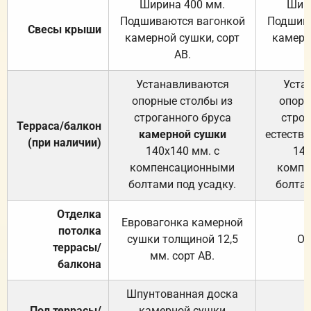
Ширина 400 мм.
Шир
Подшиваются вагонкой
Подшива
Свесы крыши
камерной сушки, сорт
камерн
АВ.
Устанавливаются
Уста
опорные столбы из
опорн
строганного бруса
строг
Терраса/балкон
камерной сушки
естеств
(при наличии)
140х140 мм. с
140
компенсационными
компе
болтами под усадку.
болтам
Отделка
Евровагонка камерной
потолка
сушки толщиной 12,5
От
террасы/
мм. сорт АВ.
балкона
Шпунтованная доска
Пол террасы/
камерной сушки