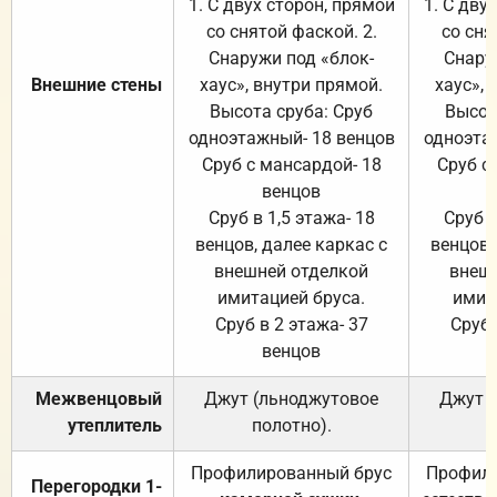
1. С двух сторон, прямой
1. С дву
со снятой фаской. 2.
со сня
Снаружи под «блок-
Снару
Внешние стены
хаус», внутри прямой.
хаус», 
Высота сруба: Сруб
Высот
одноэтажный- 18 венцов
одноэта
Сруб с мансардой- 18
Сруб с
венцов
Сруб в 1,5 этажа- 18
Сруб в
венцов, далее каркас с
венцов,
внешней отделкой
внеш
имитацией бруса.
имит
Сруб в 2 этажа- 37
Сруб 
венцов
Межвенцовый
Джут (льноджутовое
Джут 
утеплитель
полотно).
п
Профилированный брус
Профили
Перегородки 1-