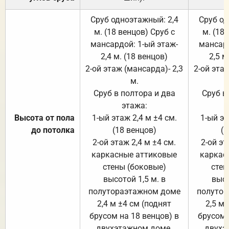
Сруб одноэтажный: 2,4
Сруб од
м. (18 венцов) Сруб с
м. (18
мансардой: 1-ый этаж-
мансард
2,4 м. (18 венцов)
2,5 м
2-ой этаж (мансарда)- 2,3
2-ой этаж
м.
Сруб в полтора и два
Сруб в
этажа:
Высота от пола
1-ый этаж 2,4 м ±4 см.
1-ый эт
до потолка
(18 венцов)
(1
2-ой этаж 2,4 м ±4 см.
2-ой эт
каркасные аттиковые
каркас
стены (боковые)
стен
высотой 1,5 м. в
высо
полутораэтажном доме
полутор
2,4 м ±4 см (поднят
2,5 м 
брусом на 18 венцов) в
брусом 
двухэтажном доме.
двухэ