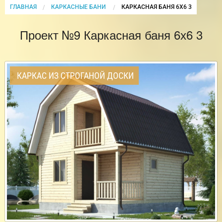
ГЛАВНАЯ
КАРКАСНЫЕ БАНИ
CURRENT:
КАРКАСНАЯ БАНЯ 6Х6 3
Проект №9 Каркасная баня 6х6 3
КАРКАС ИЗ СТРОГАНОЙ ДОСКИ