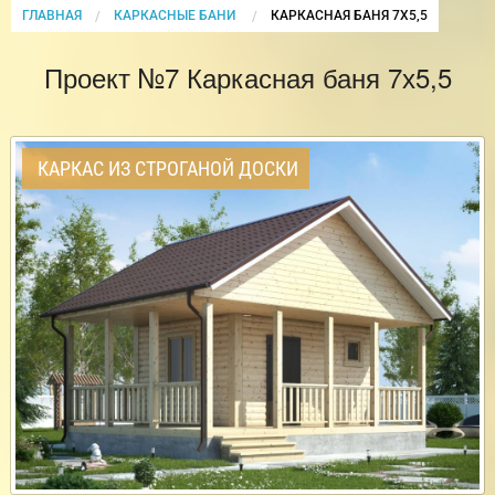
ГЛАВНАЯ
КАРКАСНЫЕ БАНИ
CURRENT:
КАРКАСНАЯ БАНЯ 7Х5,5
Проект №7 Каркасная баня 7х5,5
КАРКАС ИЗ СТРОГАНОЙ ДОСКИ