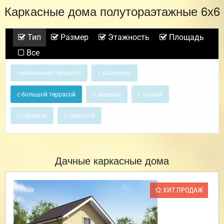
Каркасные дома полутораэтажные 6х6
Тип
Размер
Этажность
Площадь
Все
с маленькой террасой
с балконом
с большой террасой
с эркером
с сауной
с гаражом
с террасой
Дачные каркасные дома
ХИТ ПРОДАЖ