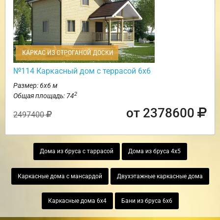
КАРКАС ИЗ СТРОГАНОЙ ДОСКИ
№114 Каркасный дом с террасой 6х6
Размер: 6х6 м
2
Общая площадь: 74
от 2378600
2497400
Дома из бруса с таррасой
Дома из бруса 4х5
Каркасные дома с мансардой
Двухэтажные каркасные дома
Каркасные дома 6х4
Бани из бруса 6х6