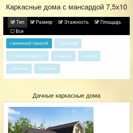
Каркасные дома с мансардой 7,5х10
Тип
Размер
Этажность
Площадь
Все
с маленькой террасой
с балконом
с большой террасой
с эркером
с сауной
с гаражом
с террасой
Дачные каркасные дома