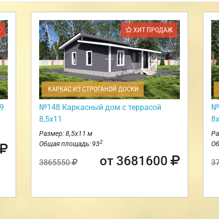
Ж
ХИТ ПРОДАЖ
КАРКАС ИЗ СТРОГАНОЙ ДОСКИ
9
№148 Каркасный дом с террасой
№
8,5х11
8
Размер: 8,5х11 м
Ра
2
Общая площадь: 93
Об
от 3681600
3865550
3