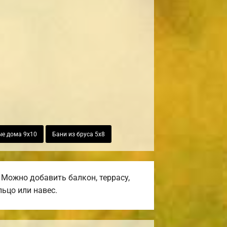
ые дома 9х10
Бани из бруса 5х8
Можно добавить балкон, террасу,
ьцо или навес.