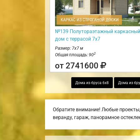
КАРКАС ИЗ СТРОГАНОЙ ДОСКИ
№139 Полутораэтажный каркасны
дом с террасой 7х7
Размер: 7х7 м
2
Общая площадь: 90
от 2741600
Дома из бруса 6х8
Дома из бру
Обратите внимание! Любые проекты,
веранду, гараж, панорамное остекле