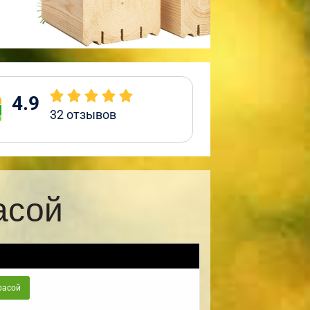
4.9
32
отзывов
асой
расой