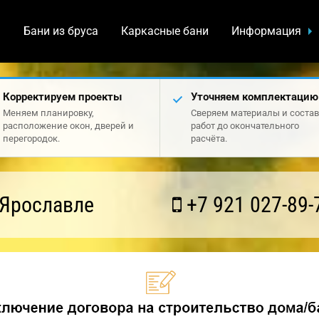
а
Бани из бруса
Каркасные бани
Информация
Корректируем проекты
Уточняем комплектацию
Меняем планировку,
Сверяем материалы и состав
расположение окон, дверей и
работ до окончательного
перегородок.
расчёта.
 Ярославле
+7 921 027-89-