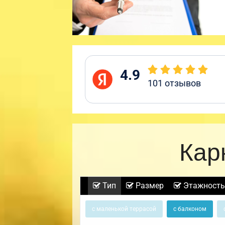
4.9
101
отзывов
Кар
Тип
Размер
Этажность
с маленькой террасой
с балконом