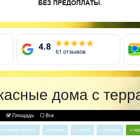
4.8
61
отзывов
касные дома с терр
Площадь
Все
с большой террасой
с эркером
с сауной
с гаражом
с тер