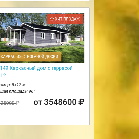
ХИТ ПРОДАЖ
КАРКАС ИЗ СТРОГАНОЙ ДОСКИ
149 Каркасный дом с террасой
х12
змер: 8х12 м
2
щая площадь: 96
от 3548600
725900