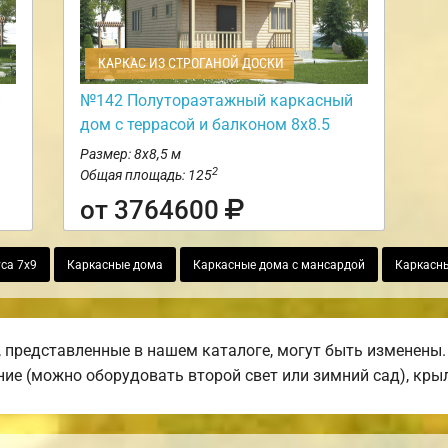
КАРКАС ИЗ СТРОГАНОЙ ДОСКИ
й
№142 Полутораэтажный каркасный
дом с террасой и балконом 8х8.5
Размер: 8х8,5 м
2
Общая площадь: 125
от 3764600
са 7х9
Каркасные дома
Каркасные дома с мансардой
Каркасн
 представленные в нашем каталоге, могут быть изменены. 
ние (можно оборудовать второй свет или зимний сад), крыл