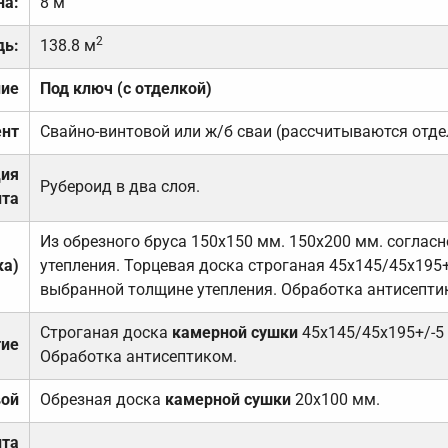
на:
8 м
2
дь:
138.8 м
ние
Под ключ (с отделкой)
нт
Свайно-винтовой или ж/б сваи (рассчитываются отде
ция
Рубероид в два слоя.
та
Из обрезного бруса 150х150 мм. 150х200 мм. соглас
ка)
утепления. Торцевая доска строганая 45х145/45х195+
выбранной толщине утепления. Обработка антисепти
Строганая доска
камерной сушки
45х145/45х195+/-5
тие
Обработка антисептиком.
вой
Обрезная доска
камерной сушки
20х100 мм.
ита