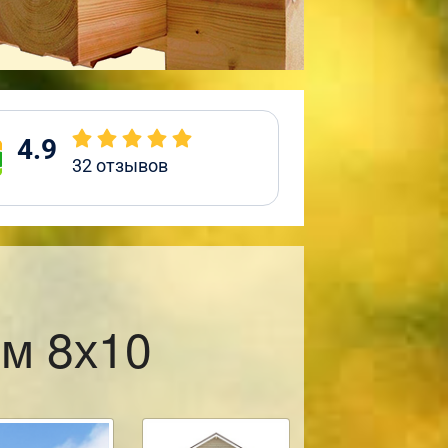
4.9
32
отзывов
м 8х10