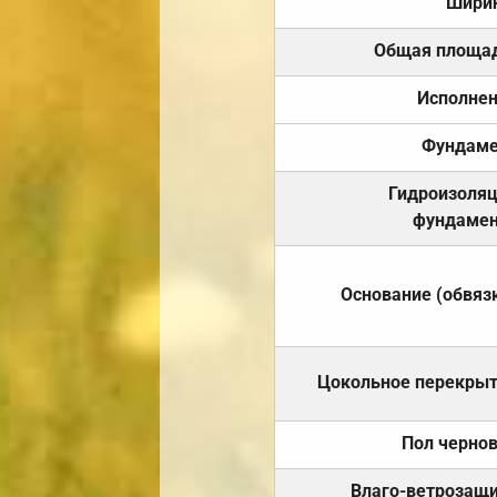
Шири
Общая площа
Исполне
Фундаме
Гидроизоля
фундамен
Основание (обвяз
Цокольное перекры
Пол черно
Влаго-ветрозащ