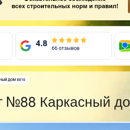
4.8
66
отзывов
:
НЫЙ ДОМ 8Х10
т №88 Каркасный до