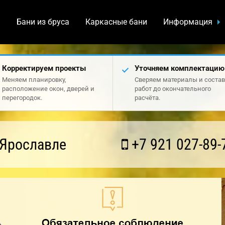
а
Бани из бруса
Каркасные бани
Информация
Корректируем проекты
Уточняем комплектацию
Меняем планировку,
Сверяем материалы и состав
расположение окон, дверей и
работ до окончательного
перегородок.
расчёта.
 Ярославле
+7 921 027-89-