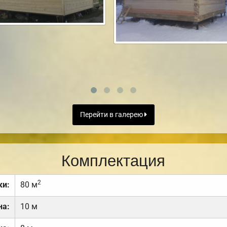
Перейти в галерею
Комплектация
2
ки:
80 м
на:
10 м