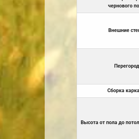
чернового п
Внешние ст
Перегоро
Сборка карк
Высота от пола до пото