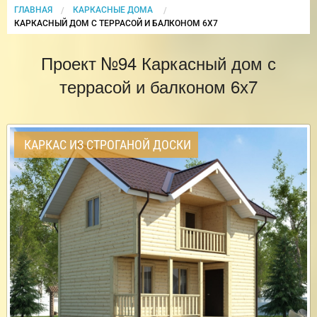
ГЛАВНАЯ
КАРКАСНЫЕ ДОМА
CURRENT:
КАРКАСНЫЙ ДОМ С ТЕРРАСОЙ И БАЛКОНОМ 6Х7
Проект №94 Каркасный дом с
террасой и балконом 6х7
КАРКАС ИЗ СТРОГАНОЙ ДОСКИ