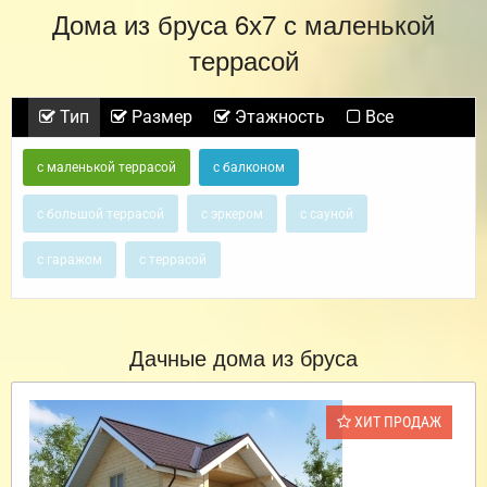
Дома из бруса 6х7 с маленькой
террасой
Тип
Размер
Этажность
Все
с маленькой террасой
с балконом
с большой террасой
с эркером
с сауной
с гаражом
с террасой
Дачные дома из бруса
ХИТ ПРОДАЖ