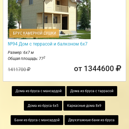
БРУС КАМЕРНОЙ СУШКИ
№94 Дом с террасой и балконом 6х7
Размер: 6х7 м
2
Общая площадь: 77
от 1344600
1411700
Дома из бруса с мансардой
Дома из бруса с таррасой
Дома из бруса 6х5
Каркасные дома 8х9
Бани из бруса с мансардой
Двухэтажные бани из бруса