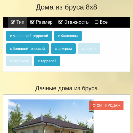
Дома из бруса 8х8
Тип
Размер
Этажность
Все
с маленькой террасой
с балконом
с большой террасой
с эркером
с сауной
с гаражом
с террасой
Дачные дома из бруса
ХИТ ПРОДАЖ