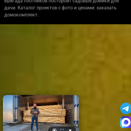
Бригада плотников постороит садовые домики для
дачи. Каталог проектов с фото и ценами: заказать
домокомплект.
🔇
⛶
✖