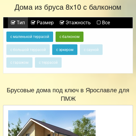
Дома из бруса 8х10 с балконом
Тип
Размер
Этажность
Все
с маленькой террасой
с балконом
с большой террасой
с эркером
с сауной
с гаражом
с террасой
Брусовые дома под ключ в Ярославле для
ПМЖ