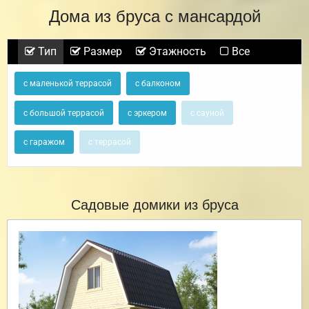
Дома из бруса с мансардой
Тип
Размер
Этажность
Все
с маленькой террасой
с балконом
с большой террасой
с эркером
с сауной
с гаражом
с террасой
Садовые домики из бруса