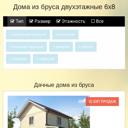
Дома из бруса двухэтажные 6х8
Тип
Размер
Этажность
Все
с маленькой террасой
с балконом
с большой террасой
с эркером
с сауной
с гаражом
с террасой
Дачные дома из бруса
ХИТ ПРОДАЖ