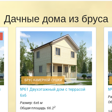
Дачные дома из бруса
Ж
БРУС КАМЕРНОЙ СУШКИ
и
№61 Двухэтажный дом с террасой
№
6х6
Ра
Об
Размер: 6х6 м
2
Общая площадь: 66.2
1