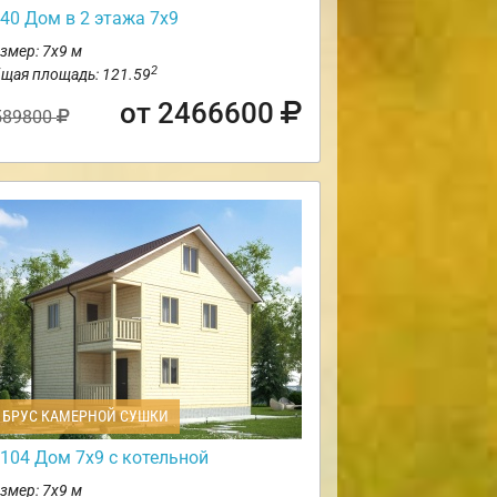
40 Дом в 2 этажа 7х9
змер: 7х9 м
2
щая площадь: 121.59
от 2466600
589800
БРУС КАМЕРНОЙ СУШКИ
104 Дом 7х9 с котельной
змер: 7х9 м