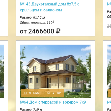
№143 Двухэтажный дом 8х7,5 с
№
крыльцом и балконом
Ра
Об
Размер: 8х7,5 м
2
Общая площадь: 110
2
от 2466600
БРУС КАМЕРНОЙ СУШКИ
№64 Дом с террасой и эркером 7х9
№
Размер: 7х9 м
Ра