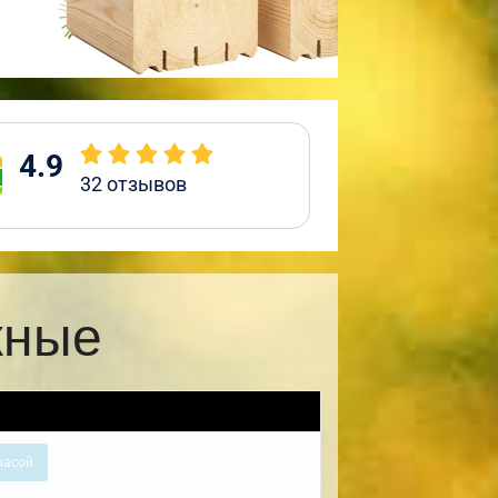
4.9
32
отзывов
жные
расой