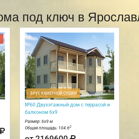
ома под ключ в Яросла
Ж
БРУС КАМЕРНОЙ СУШКИ
№60 Двухэтажный дом с террасой и
балконом 6х9
Размер: 6х9 м
2
Общая площадь: 104.6
от 2169600