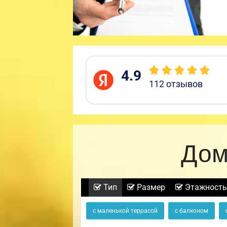
4.9
112
отзывов
Дом
Тип
Размер
Этажность
с маленькой террасой
с балконом