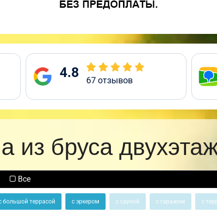
4.8
67
отзывов
а из бруса двухэта
Все
с большой террасой
с эркером
с сауной
с гаражом
с тер