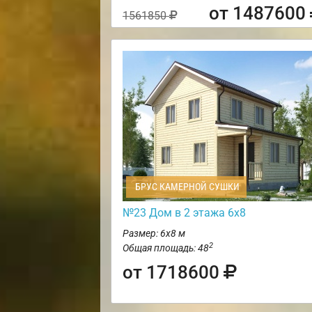
от 1487600
1561850
БРУС КАМЕРНОЙ СУШКИ
№23 Дом в 2 этажа 6х8
Размер: 6х8 м
2
Общая площадь: 48
от 1718600