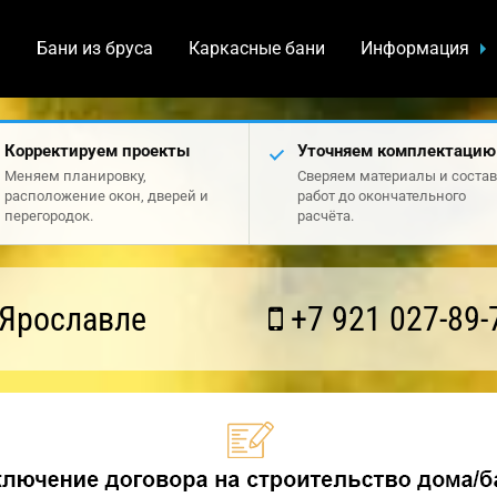
а
Бани из бруса
Каркасные бани
Информация
Корректируем проекты
Уточняем комплектацию
Меняем планировку,
Сверяем материалы и состав
расположение окон, дверей и
работ до окончательного
перегородок.
расчёта.
 Ярославле
+7 921 027-89-