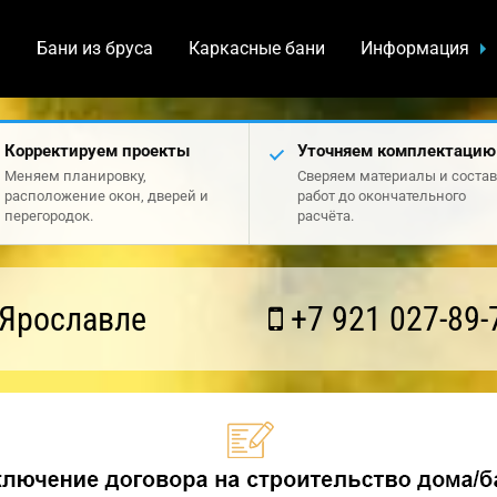
а
Бани из бруса
Каркасные бани
Информация
Корректируем проекты
Уточняем комплектацию
Меняем планировку,
Сверяем материалы и состав
расположение окон, дверей и
работ до окончательного
перегородок.
расчёта.
 Ярославле
+7 921 027-89-