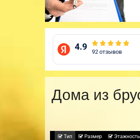
4.9
92
отзывов
Дома из бру
Тип
Размер
Этажность