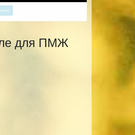
расой
вле для ПМЖ