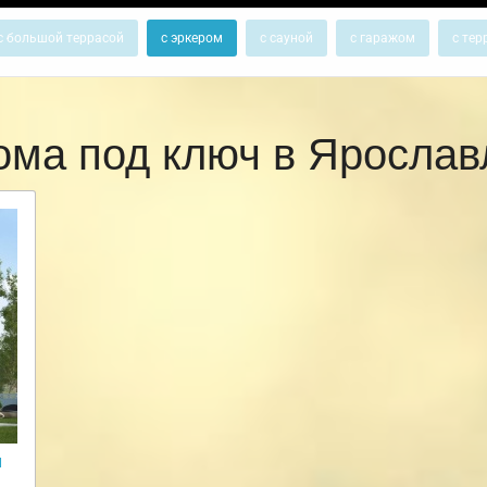
с большой террасой
с эркером
с сауной
с гаражом
с тер
ома под ключ в Яросла
и