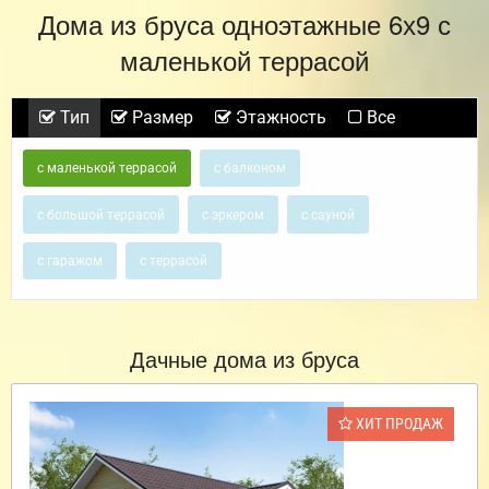
Дома из бруса одноэтажные 6х9 с
маленькой террасой
Тип
Размер
Этажность
Все
с маленькой террасой
с балконом
с большой террасой
с эркером
с сауной
с гаражом
с террасой
Дачные дома из бруса
ХИТ ПРОДАЖ