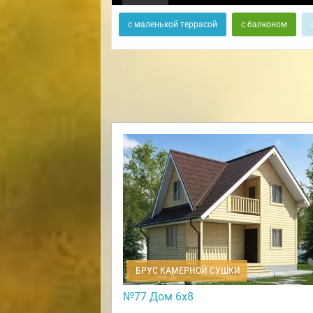
с маленькой террасой
с балконом
БРУС КАМЕРНОЙ СУШКИ
№77 Дом 6х8