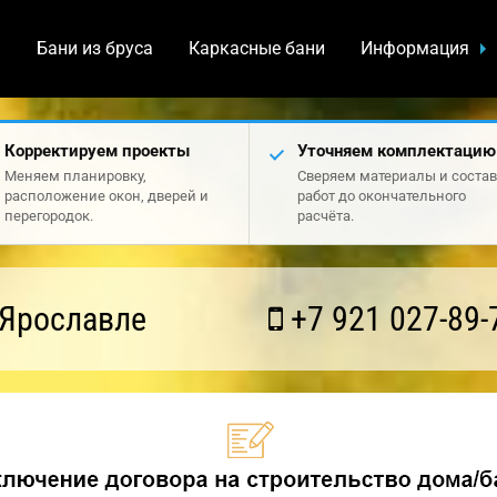
а
Бани из бруса
Каркасные бани
Информация
Корректируем проекты
Уточняем комплектацию
Меняем планировку,
Сверяем материалы и состав
расположение окон, дверей и
работ до окончательного
перегородок.
расчёта.
 Ярославле
+7 921 027-89-