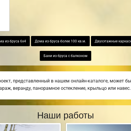
ма из бруса 6х4
Дома из бруса более 100 кв.м.
Двухэтажные каркас
Бани из бруса с балконом
ект, представленный в нашем онлайн-каталоге, может бы
гараж, веранду, панорамное остекление, крыльцо или навес.
Наши работы