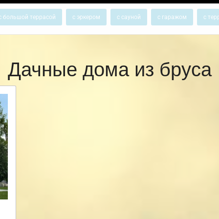
с большой террасой
с эркером
с сауной
с гаражом
с тер
Дачные дома из бруса