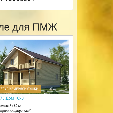
вле для ПМЖ
БРУС КАМЕРНОЙ СУШКИ
73 Дом 10х8
змер: 8х10 м
2
щая площадь: 148