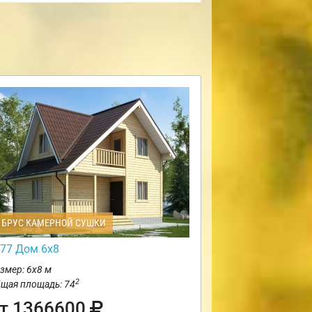
БРУС КАМЕРНОЙ СУШКИ
77 Дом 6х8
змер: 6х8 м
2
щая площадь: 74
т 1366600