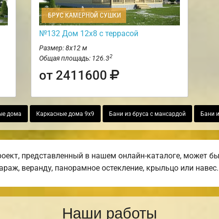
БРУС КАМЕРНОЙ СУШКИ
№132 Дом 12х8 с террасой
Размер: 8х12 м
2
Общая площадь: 126.3
от 2411600
ые дома
Каркасные дома 9х9
Бани из бруса с мансардой
Бани и
ект, представленный в нашем онлайн-каталоге, может бы
гараж, веранду, панорамное остекление, крыльцо или навес.
Наши работы