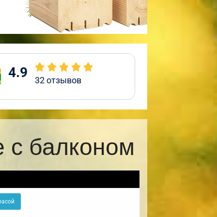
4.9
32
отзывов
е с балконом
расой