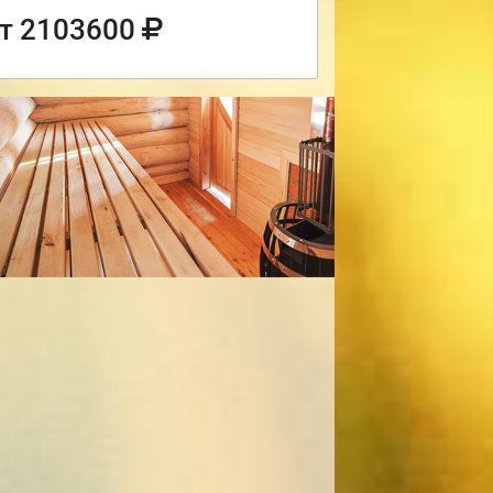
т 2103600