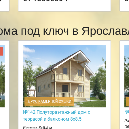
ома под ключ в Яросла
Ж
БРУС КАМЕРНОЙ СУШКИ
№142 Полутораэтажный дом с
№
террасой и балконом 8х8.5
Ра
Об
Размер: 8х8,5 м