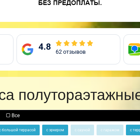
4.8
62
отзывов
са полутораэтажны
Все
с большой террасой
с эркером
с сауной
с гаражом
с тер