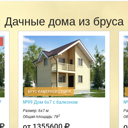
Дачные дома из бруса
Ж
БРУС КАМЕРНОЙ СУШКИ
7
№99 Дом 6х7 с балконом
№
Размер: 6х7 м
Ра
2
Общая площадь: 78
Об
от 1355600
о