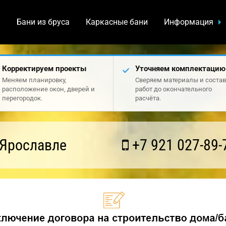
а
Бани из бруса
Каркасные бани
Информация
Корректируем проекты
Уточняем комплектацию
Меняем планировку,
Сверяем материалы и состав
расположение окон, дверей и
работ до окончательного
перегородок.
расчёта.
 Ярославле
+7 921 027-89-