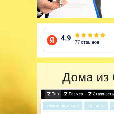
4.9
77
отзывов
Дома из 
Тип
Размер
Этажность
с маленькой террасой
с балконом