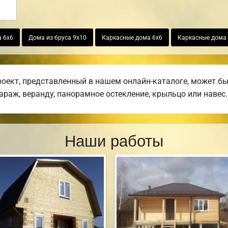
а 6х6
Дома из бруса 9х10
Каркасные дома 6х6
Каркасные дома 
ект, представленный в нашем онлайн-каталоге, может бы
гараж, веранду, панорамное остекление, крыльцо или навес.
Наши работы