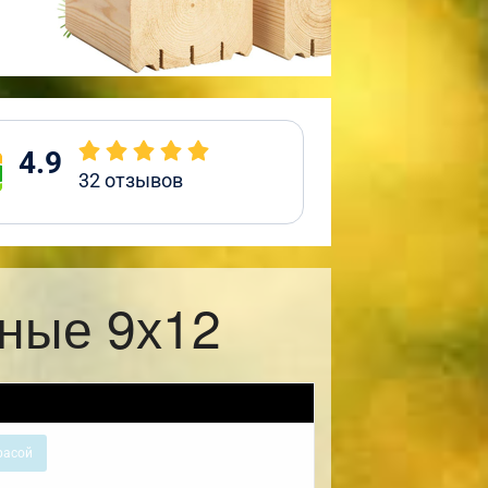
4.9
32
отзывов
жные 9х12
расой