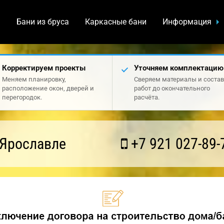
а
Бани из бруса
Каркасные бани
Информация
Корректируем проекты
Уточняем комплектацию
Меняем планировку,
Сверяем материалы и состав
расположение окон, дверей и
работ до окончательного
перегородок.
расчёта.
 Ярославле
+7 921 027-89-