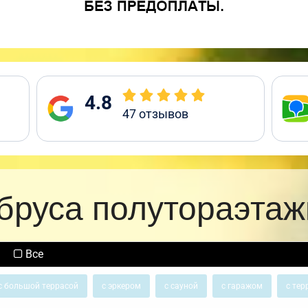
4.8
47
отзывов
бруса полутораэта
Все
с большой террасой
с эркером
с сауной
с гаражом
с тер