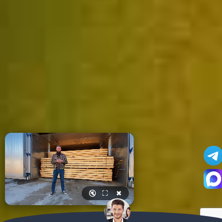
🔇
⛶
✖