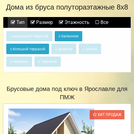
Дома из бруса полутораэтажные 8х8
Тип
Размер
Этажность
Все
с маленькой террасой
с балконом
с большой террасой
с эркером
с сауной
с гаражом
с террасой
Брусовые дома под ключ в Ярославле для
ПМЖ
ХИТ ПРОДАЖ