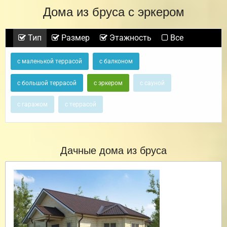
Дома из бруса с эркером
Тип
Размер
Этажность
Все
с маленькой террасой
с балконом
с большой террасой
с эркером
с сауной
с гаражом
с террасой
Дачные дома из бруса