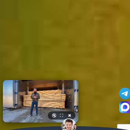
🔇
⛶
✖