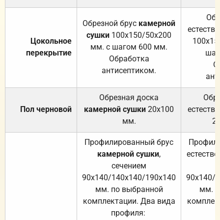
Обр
Обрезной брус
камерной
естеств
сушки
100х150/50х200
Цокольное
100х15
мм. с шагом 600 мм.
перекрытие
шаг
Обработка
О
антисептиком.
ант
Обрезная доска
Обр
Пол черновой
камерной сушки
20х100
естеств
мм.
2
Профилированный брус
Профили
камерной сушки
,
естестве
сечением
с
90х140/140х140/190х140
90х140/
мм. по выбранной
мм. 
комплектации. Два вида
комплек
профиля:
п