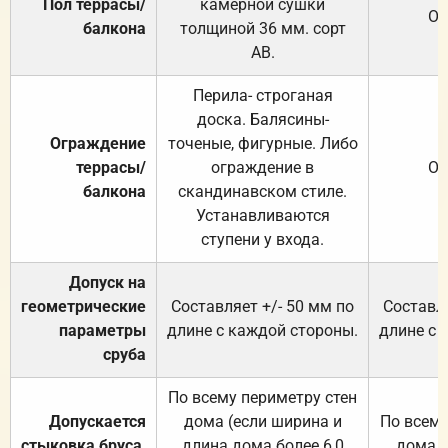
Пол террасы/
камерной сушки
От
балкона
толщиной 36 мм. сорт
АВ.
Перила- строганая
доска. Балясины-
Ограждение
точеные, фигурные. Либо
террасы/
ограждение в
От
балкона
скандинавском стиле.
Устанавливаются
ступени у входа.
Допуск на
геометрические
Составляет +/- 50 мм по
Составля
параметры
длине с каждой стороны.
длине с 
сруба
По всему периметру стен
Допускается
дома (если ширина и
По всему
стыковка бруса,
длина дома более 6,0
дома (