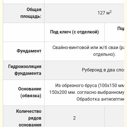
Общая
2
127 м
площадь:
Под 
Под ключ (с отделкой)
Свайно-винтовой или ж/б сваи (р
Фундамент
отдельно).
Гидроизоляция
Рубероид в два слоя
фундамента
Из обрезного бруса (100х150 мм.
Основание
150х200 мм. согласно выбранному с
(обвязка)
Обработка антисептик
Количество
рядов
2
основания