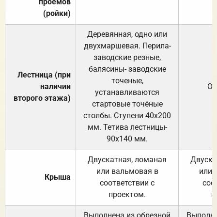
проёмов
(ройки)
Деревянная, одно или
двухмаршевая. Перила-
заводские резные,
балясины- заводские
Лестница (при
точеные,
наличии
От
устанавливаются
второго этажа)
стартовые точёные
столбы. Ступени 40х200
мм. Тетива лестницы-
90х140 мм.
Двускатная, ломаная
Двуска
или вальмовая в
или 
Крыша
соответствии с
соо
проектом.
п
Выполнена из обрезной
Выполне