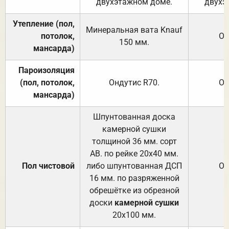
двухэтажном доме.
двухэ
Утепление (пол,
Минеральная вата
Knauf
потолок,
От
150
мм.
мансарда)
Пароизоляция
(пол, потолок,
Ондутис
R70
.
От
мансарда)
Шпунтованная доска
камерной сушки
толщиной 36 мм. сорт
АВ. по рейке 20х40 мм.
Пол чистовой
либо шпунтованная ДСП
От
16 мм. по разряженной
обрешётке из обрезной
доски
камерной сушки
20х100 мм.