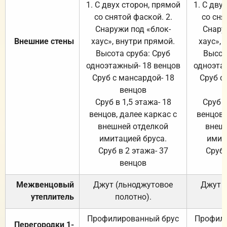
1. С двух сторон, прямой
1. С дву
со снятой фаской. 2.
со сня
Снаружи под «блок-
Снару
Внешние стены
хаус», внутри прямой.
хаус», 
Высота сруба: Сруб
Высот
одноэтажный- 18 венцов
одноэта
Сруб с мансардой- 18
Сруб с
венцов
Сруб в 1,5 этажа- 18
Сруб в
венцов, далее каркас с
венцов,
внешней отделкой
внеш
имитацией бруса.
имит
Сруб в 2 этажа- 37
Сруб 
венцов
Межвенцовый
Джут (льноджутовое
Джут 
утеплитель
полотно).
п
Профилированный брус
Профили
Перегородки 1-