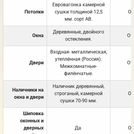
Евровагонка камерной
Потолки
сушки толщиной 12,5
От
мм. сорт АВ.
Деревянные, двойного
Окна
От
остекления.
Входная- металлическая,
утеплённая (Россия).
Двери
От
Межкомнатные-
филёнчатые.
Наличник деревянный,
Наличники на
строганый, камерной
От
окна и двери
сушки 70-90 мм.
Шиповка
оконных и
дверных
Да.
От