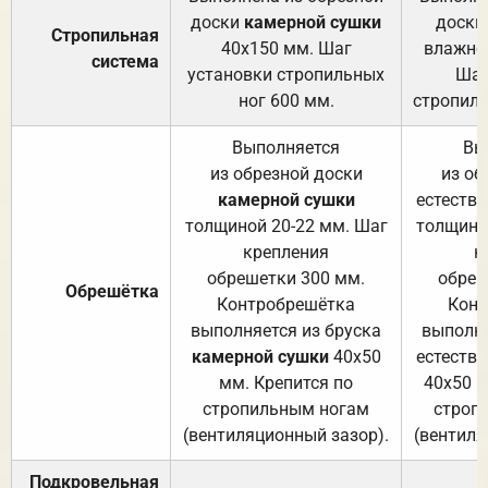
доски
камерной сушки
доски
Стропильная
40х150 мм. Шаг
влажно
система
установки стропильных
Шаг
ног 600 мм.
стропиль
Выполняется
Вы
из обрезной доски
из об
камерной сушки
естеств
толщиной 20-22 мм. Шаг
толщино
крепления
к
обрешетки 300 мм.
обреш
Обрешётка
Контробрешётка
Конт
выполняется из бруска
выполня
камерной сушки
40х50
естеств
мм. Крепится по
40х50 м
стропильным ногам
строп
(вентиляционный зазор).
(вентиля
Подкровельная