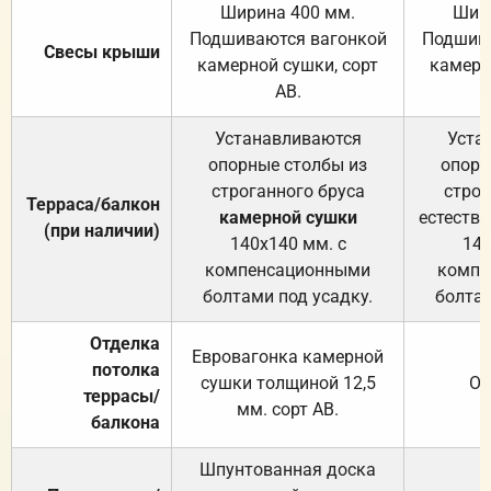
Ширина 400 мм.
Шир
Подшиваются вагонкой
Подшива
Свесы крыши
камерной сушки, сорт
камерн
АВ.
Устанавливаются
Уста
опорные столбы из
опорн
строганного бруса
строг
Терраса/балкон
камерной сушки
естеств
(при наличии)
140х140 мм. с
140
компенсационными
компе
болтами под усадку.
болтам
Отделка
Евровагонка камерной
потолка
сушки толщиной 12,5
От
террасы/
мм. сорт АВ.
балкона
Шпунтованная доска