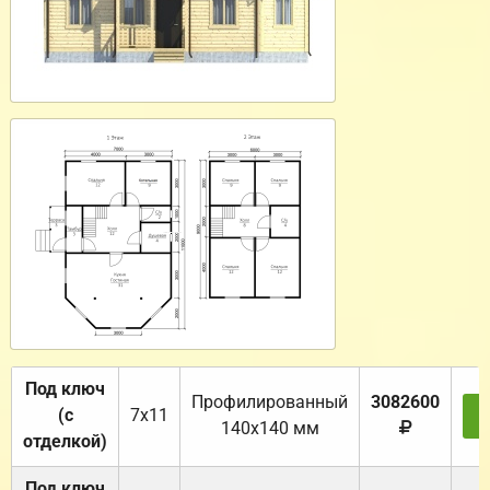
Под ключ
Профилированный
3082600
(с
7х11
З
140х140 мм
отделкой)
Под ключ