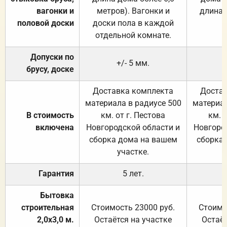
вагонки и
метров). Вагонки и
длина 
половой доски
доски пола в каждой
отдельной комнате.
Допуски по
+/- 5 мм.
брусу, доске
Доставка комплекта
Достав
материала в радиусе 500
материал
В стоимость
км. от г. Пестова
км. 
включена
Новгородской области и
Новгоро
сборка дома на вашем
сборка
участке.
Гарантия
5 лет.
Бытовка
строительная
Стоимость 23000 руб.
Стоимо
2,0х3,0 м.
Остаётся на участке
Остаёт