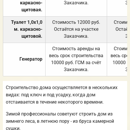
каркасно-
Заказчика.
З
щитовая.
Туалет 1,0х1,0
Стоимость 12000 руб.
Стоимо
м. каркасно-
Остаётся на участке
Остаёт
щитовой.
Заказчика.
З
Стоимость аренды на
Стоимо
весь срок строительства
весь сро
Генератор
10000 руб. ГСМ за счёт
10000 р
Заказчика.
З
Строительство дома осуществляется в нескольких
видах: под ключ и под усадку, когда дом
отстаивается в течение некоторого времени.
Зимой профессионалы советуют строить дом из
зимнего леса, в летнюю пору - из бруса камерной
сушки.