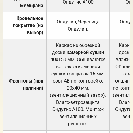
Ондутис А100
Он
мембрана
Кровельное
Ондулин, Черепица
Ондул
покрытие (на
Ондулин.
выбор)
Каркас из обрезной
Карка
доски
камерной сушки
доски
40х150 мм. Обшиваются
влажно
вагонкой камерной
Обшива
сушки толщиной 16 мм.
каме
Фронтоны (при
сорт АВ по контррейке
толщиной
наличии)
20х40 мм.
по контр
(вентиляционный зазор).
(вентиля
Влаго-ветрозащита
Влаго
Ондутис А100. Монтаж
Ондути
вентиляционных
вент
решёток.