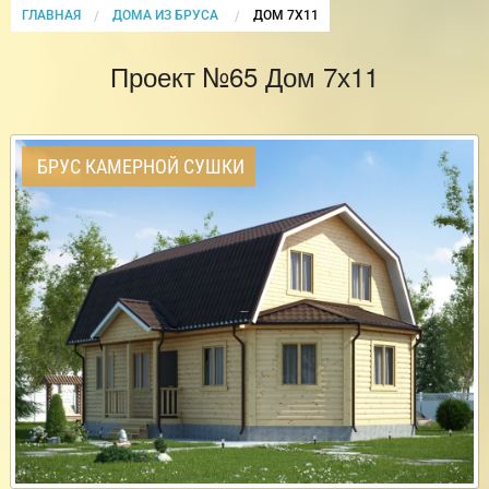
ГЛАВНАЯ
ДОМА ИЗ БРУСА
CURRENT:
ДОМ 7Х11
Проект №65 Дом 7х11
БРУС КАМЕРНОЙ СУШКИ