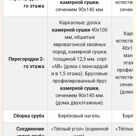
камерной сушки
,
естестве
го этажа
сечением 90х140 мм.
сечени
Каркасные: доска
камерной сушки
40х100
Карк
мм, обшитые
естеств
евровагонкой хвойных
40х10
пород, камерной сушки,
манса
Перегородки 2-
толщиной 12,5 мм. сорт
этажа
го этажа
«АВ» (дома с мансардой
профили
и в 1,5 этажа). Брусовые:
естестве
профилированный брус
сечени
камерной сушки
,
(дома 
сечением 90х140 мм.
(дома двухэтажные).
Сборка сруба
Берёзовый нагель.
Берёз
Соединение
«Тёплый угол» (коренной
«Тёплый 