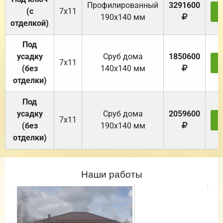
Профилированный
3291600
(с
7х11
З
190х140 мм
отделкой)
Под
усадку
Cруб дома
1850600
7х11
З
(без
140х140 мм
отделки)
Под
усадку
Cруб дома
2059600
7х11
З
(без
190х140 мм
отделки)
Наши работы