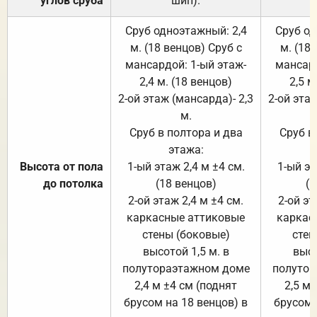
углов сруба
шип).
Сруб одноэтажный: 2,4
Сруб од
м. (18 венцов) Сруб с
м. (18
мансардой: 1-ый этаж-
мансард
2,4 м. (18 венцов)
2,5 м
2-ой этаж (мансарда)- 2,3
2-ой этаж
м.
Сруб в полтора и два
Сруб в
этажа:
Высота от пола
1-ый этаж 2,4 м ±4 см.
1-ый эт
до потолка
(18 венцов)
(1
2-ой этаж 2,4 м ±4 см.
2-ой эт
каркасные аттиковые
каркас
стены (боковые)
стен
высотой 1,5 м. в
высо
полутораэтажном доме
полутор
2,4 м ±4 см (поднят
2,5 м 
брусом на 18 венцов) в
брусом 