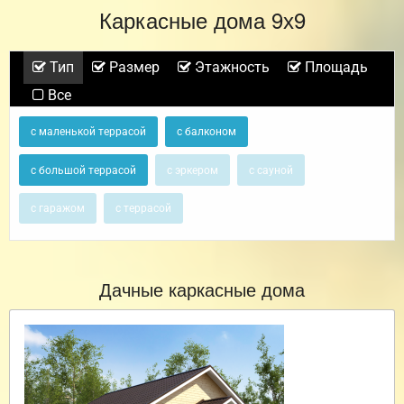
Каркасные дома 9х9
Тип
Размер
Этажность
Площадь
Все
с маленькой террасой
с балконом
с большой террасой
с эркером
с сауной
с гаражом
с террасой
Дачные каркасные дома