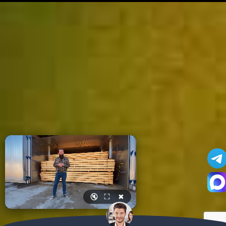
🔇
⛶
✖