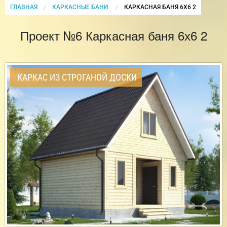
ГЛАВНАЯ
КАРКАСНЫЕ БАНИ
CURRENT:
КАРКАСНАЯ БАНЯ 6Х6 2
Проект №6 Каркасная баня 6х6 2
КАРКАС ИЗ СТРОГАНОЙ ДОСКИ