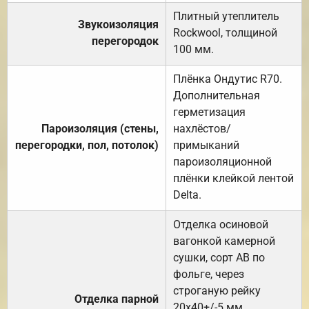
Плитный утеплитель
Звукоизоляция
Rockwool, толщиной
перегородок
100 мм.
Плёнка Ондутис R70.
Дополнительная
герметизация
Пароизоляция (стены,
нахлёстов/
перегородки, пол, потолок)
примыканий
пароизоляционной
плёнки клейкой лентой
Delta.
Отделка осиновой
вагонкой камерной
сушки, сорт АВ по
фольге, через
строганую рейку
Отделка парной
20х40+/-5 мм.