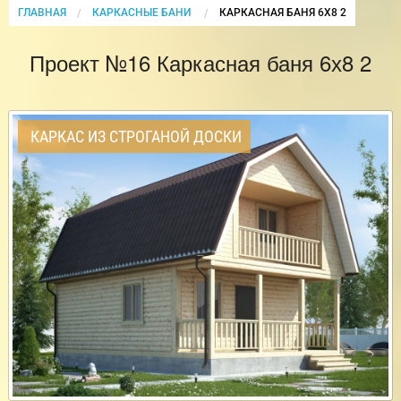
ГЛАВНАЯ
КАРКАСНЫЕ БАНИ
CURRENT:
КАРКАСНАЯ БАНЯ 6Х8 2
Проект №16 Каркасная баня 6х8 2
КАРКАС ИЗ СТРОГАНОЙ ДОСКИ