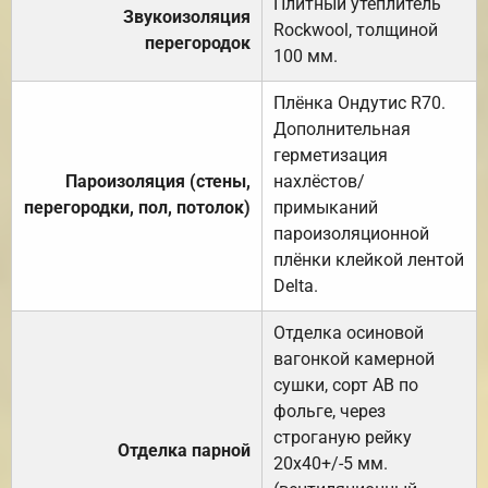
Плитный утеплитель
Звукоизоляция
Rockwool, толщиной
перегородок
100 мм.
Плёнка Ондутис R70.
Дополнительная
герметизация
Пароизоляция (стены,
нахлёстов/
перегородки, пол, потолок)
примыканий
пароизоляционной
плёнки клейкой лентой
Delta.
Отделка осиновой
вагонкой камерной
сушки, сорт АВ по
фольге, через
строганую рейку
Отделка парной
20х40+/-5 мм.