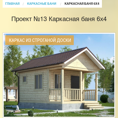
ГЛАВНАЯ
КАРКАСНЫЕ БАНИ
CURRENT:
КАРКАСНАЯ БАНЯ 6Х4
Проект №13 Каркасная баня 6х4
КАРКАС ИЗ СТРОГАНОЙ ДОСКИ