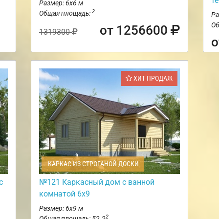
те
Размер: 6х6 м
2
Общая площадь:
Ра
Об
от 1256600
1319300
о
ХИТ ПРОДАЖ
КАРКАС ИЗ СТРОГАНОЙ ДОСКИ
с
№121 Каркасный дом с ванной
комнатой 6х9
Размер: 6х9 м
2
Общая площадь: 52.2