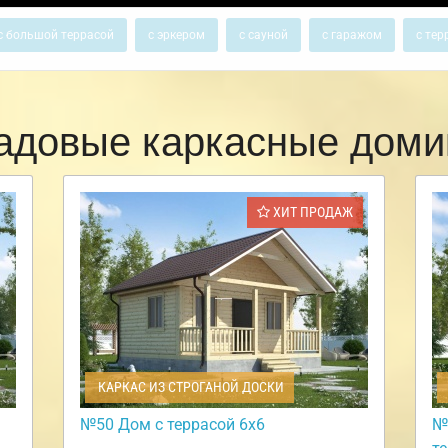
с большой террасой
с эркером
с сауной
с гаражом
с тер
адовые каркасные доми
ХИТ ПРОДАЖ
КАРКАС ИЗ СТРОГАНОЙ ДОСКИ
№50 Дом с террасой 6х6
№