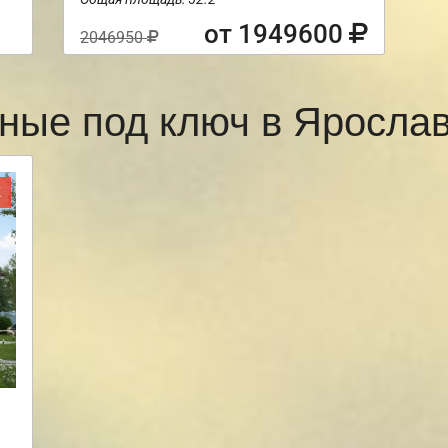
от 1949600
2046950
ные под ключ в Яросл
Ж