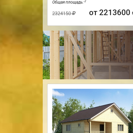
2
Общая площадь:
от 2213600
2324150