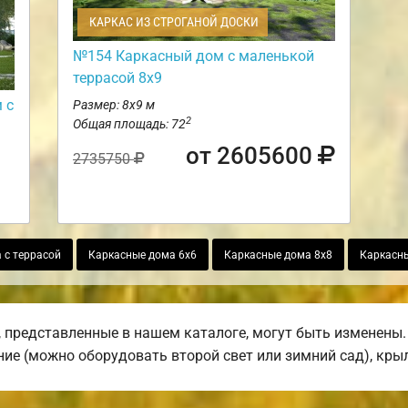
КАРКАС ИЗ СТРОГАНОЙ ДОСКИ
№154 Каркасный дом с маленькой
террасой 8х9
 с
Размер: 8х9 м
2
Общая площадь: 72
от 2605600
2735750
 с террасой
Каркасные дома 6х6
Каркасные дома 8х8
Каркасны
 представленные в нашем каталоге, могут быть изменены. 
ние (можно оборудовать второй свет или зимний сад), крыл