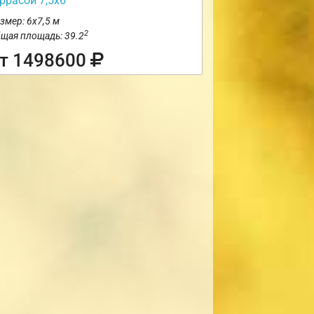
ррасой 7,5х6
змер: 6х7,5 м
2
щая площадь: 39.2
т 1498600