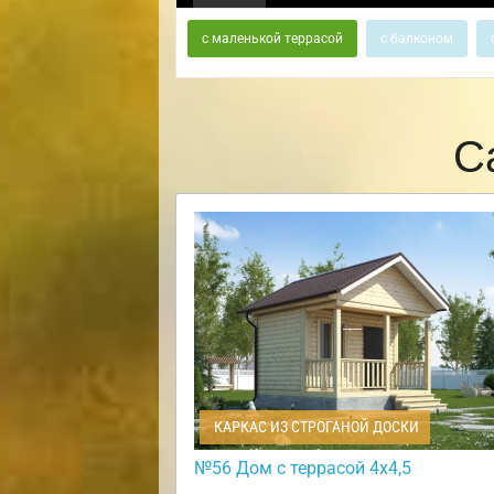
с маленькой террасой
с балконом
С
КАРКАС ИЗ СТРОГАНОЙ ДОСКИ
№56 Дом с террасой 4х4,5