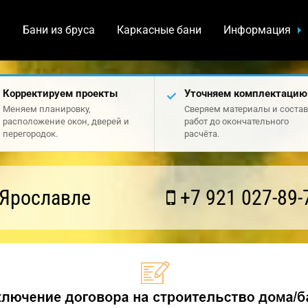
а
Бани из бруса
Каркасные бани
Информация
Корректируем проекты
Уточняем комплектацию
Меняем планировку,
Сверяем материалы и состав
расположение окон, дверей и
работ до окончательного
перегородок.
расчёта.
 Ярославле
+7 921 027-89-