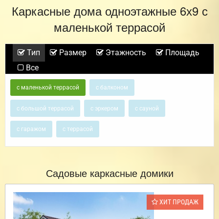
Каркасные дома одноэтажные 6х9 с
маленькой террасой
Тип
Размер
Этажность
Площадь
Все
с маленькой террасой
с балконом
с большой террасой
с эркером
с сауной
с гаражом
с террасой
Садовые каркасные домики
ХИТ ПРОДАЖ