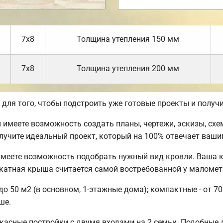
7х8
Толщина утепления 150 мм
7х8
Толщина утепления 200 мм
ля того, чтобы подстроить уже готовые проекты и получ
имеете возможность создать планы, чертежи, эскизы, схе
учите идеальный проект, который на 100% отвечает ваши
имеете возможность подобрать нужный вид кровли. Ваша 
скатная крыша считается самой востребованной у маломе
о 50 м2 (в основном, 1-этажные дома); компактные - от 70
ше.
касные постройки с двумя входами на 2 семьи. Подобные