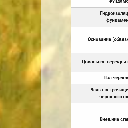
Фундаме
Гидроизоля
фундамен
Основание (обвяз
Цокольное перекры
Пол черно
Влаго-ветрозащ
чернового п
Внешние ст