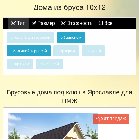
Дома из бруса 10х12
Тип
Размер
Этажность
Все
с маленькой террасой
с балконом
с большой террасой
с эркером
с сауной
с гаражом
с террасой
Брусовые дома под ключ в Ярославле для
ПМЖ
ХИТ ПРОДАЖ