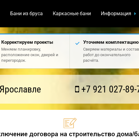
а
Бани из бруса
Каркасные бани
Информация
Корректируем проекты
Уточняем комплектацию
Меняем планировку,
Сверяем материалы и состав
расположение окон, дверей и
работ до окончательного
перегородок.
расчёта.
 Ярославле
+7 921 027-89-