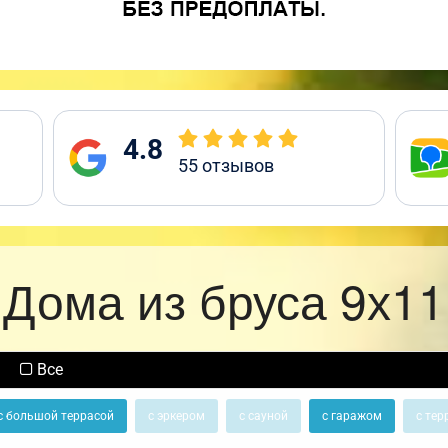
4.8
55
отзывов
Дома из бруса 9х11
Все
с большой террасой
с эркером
с сауной
с гаражом
с тер