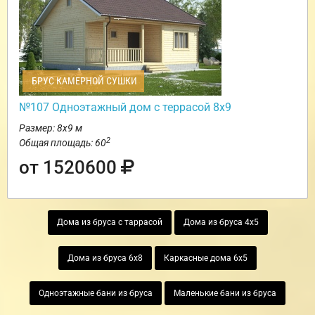
БРУС КАМЕРНОЙ СУШКИ
№107 Одноэтажный дом с террасой 8х9
Размер: 8х9 м
2
Общая площадь: 60
от 1520600
Дома из бруса с таррасой
Дома из бруса 4х5
Дома из бруса 6х8
Каркасные дома 6х5
Одноэтажные бани из бруса
Маленькие бани из бруса