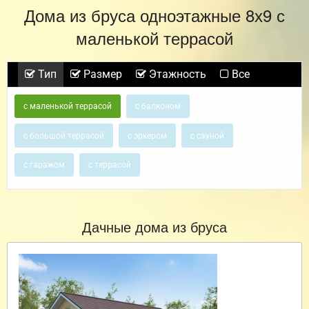
Дома из бруса одноэтажные 8х9 с
маленькой террасой
Тип
Размер
Этажность
Все
с маленькой террасой
с балконом
с большой террасой
с эркером
с сауной
с гаражом
с террасой
Дачные дома из бруса