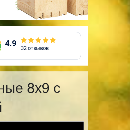
4.9
32
отзывов
ные 8х9 с
й