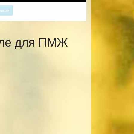
расой
вле для ПМЖ