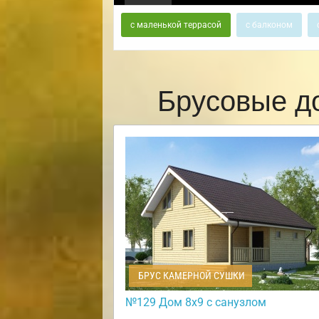
с маленькой террасой
с балконом
Брусовые д
БРУС КАМЕРНОЙ СУШКИ
№129 Дом 8х9 с санузлом