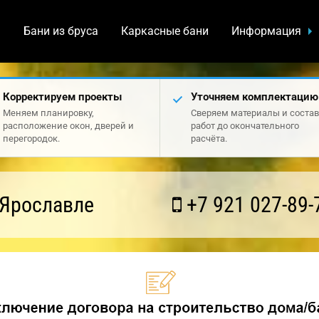
а
Бани из бруса
Каркасные бани
Информация
Корректируем проекты
Уточняем комплектацию
Меняем планировку,
Сверяем материалы и состав
расположение окон, дверей и
работ до окончательного
перегородок.
расчёта.
 Ярославле
+7 921 027-89-