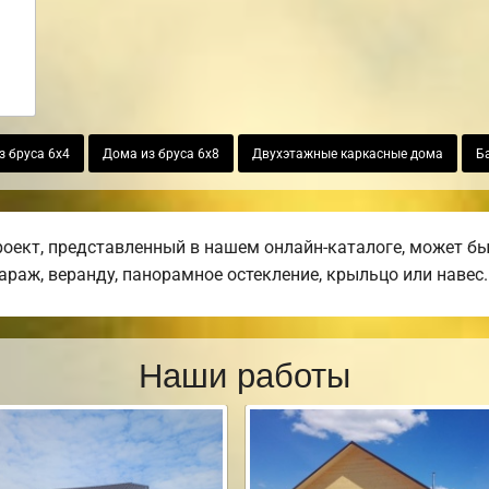
з бруса 6х4
Дома из бруса 6х8
Двухэтажные каркасные дома
Б
ект, представленный в нашем онлайн-каталоге, может бы
гараж, веранду, панорамное остекление, крыльцо или навес.
Наши работы