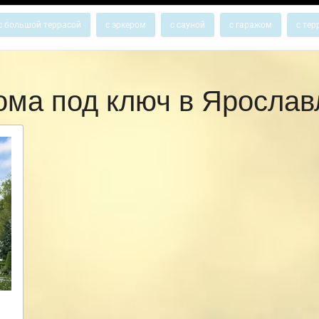
с большой террасой
с эркером
с сауной
с гаражом
с тер
ома под ключ в Яросла