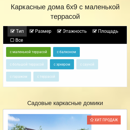
Каркасные дома 6х9 с маленькой
террасой
Тип
Размер
Этажность
Площадь
Все
с маленькой террасой
с балконом
с большой террасой
с эркером
с сауной
с гаражом
с террасой
Садовые каркасные домики
ХИТ ПРОДАЖ