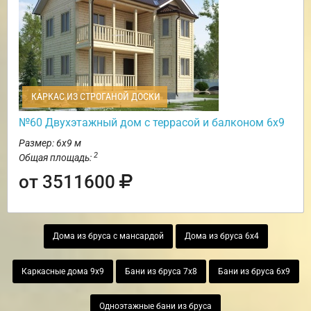
КАРКАС ИЗ СТРОГАНОЙ ДОСКИ
№60 Двухэтажный дом с террасой и балконом 6х9
Размер: 6х9 м
2
Общая площадь:
от 3511600
Дома из бруса с мансардой
Дома из бруса 6х4
Каркасные дома 9х9
Бани из бруса 7х8
Бани из бруса 6х9
Одноэтажные бани из бруса