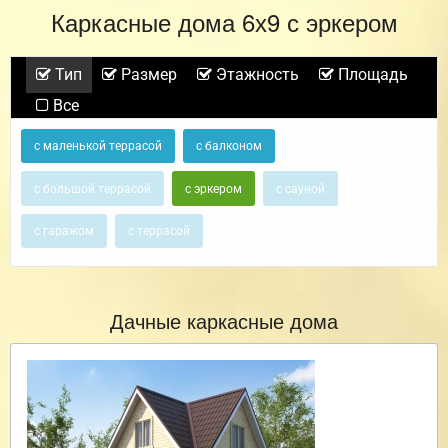
Каркасные дома 6х9 с эркером
Тип
Размер
Этажность
Площадь
Все
с маленькой террасой
с балконом
с большой террасой
с эркером
с сауной
с гаражом
с террасой
Дачные каркасные дома