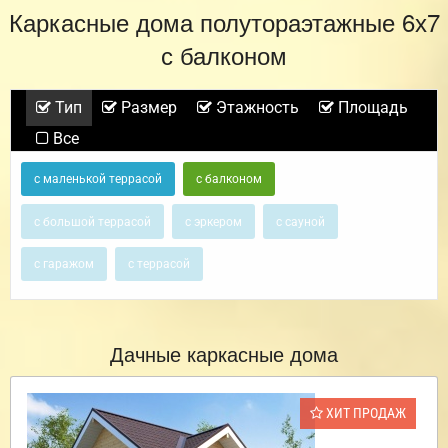
Каркасные дома полутораэтажные 6х7
с балконом
Тип
Размер
Этажность
Площадь
Все
с маленькой террасой
с балконом
с большой террасой
с эркером
с сауной
с гаражом
с террасой
Дачные каркасные дома
ХИТ ПРОДАЖ