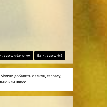
и из бруса с балконом
Бани из бруса 6х6
Можно добавить балкон, террасу,
ьцо или навес.