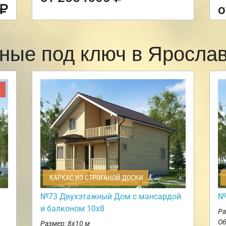
о
ные под ключ в Яросл
Ж
КАРКАС ИЗ СТРОГАНОЙ ДОСКИ
№73 Двухэтажный Дом с мансардой
№
и балконом 10х8
Ра
Об
Размер: 8х10 м