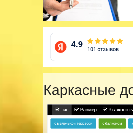
4.9
101
отзывов
Каркасные д
Тип
Размер
Этажность
с маленькой террасой
с балконом