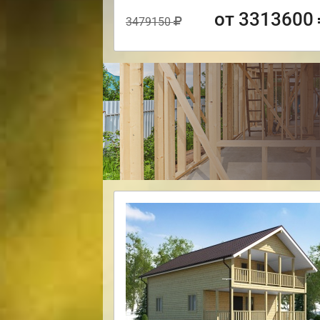
от 3313600
3479150