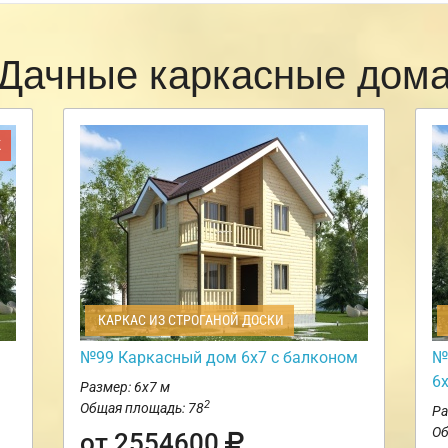
Дачные каркасные дом
Ж
КАРКАС ИЗ СТРОГАНОЙ ДОСКИ
№99 Каркасный дом 6х7 с балконом
№
6
Размер: 6х7 м
2
Общая площадь: 78
Ра
Об
от 2554600