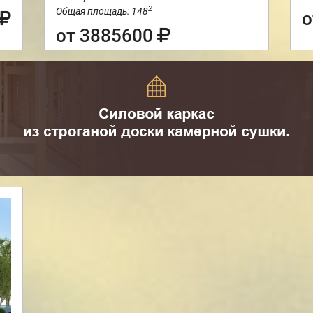
2
Общая площадь: 148
о
от 3885600