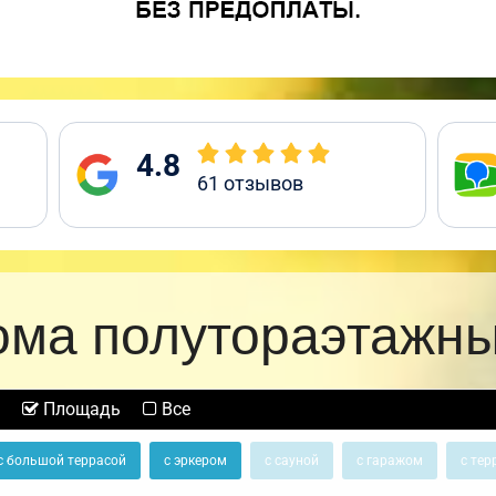
4.8
61
отзывов
ома полутораэтажны
Площадь
Все
с большой террасой
с эркером
с сауной
с гаражом
с тер