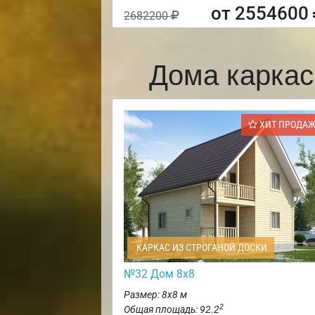
от 2554600
2682200
Дома каркас
ХИТ ПРОДА
КАРКАС ИЗ СТРОГАНОЙ ДОСКИ
№32 Дом 8х8
Размер: 8х8 м
2
Общая площадь: 92.2