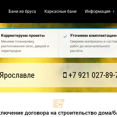
а
Бани из бруса
Каркасные бани
Информация
Корректируем проекты
Уточняем комплектацию
Меняем планировку,
Сверяем материалы и состав
расположение окон, дверей и
работ до окончательного
перегородок.
расчёта.
 Ярославле
+7 921 027-89-