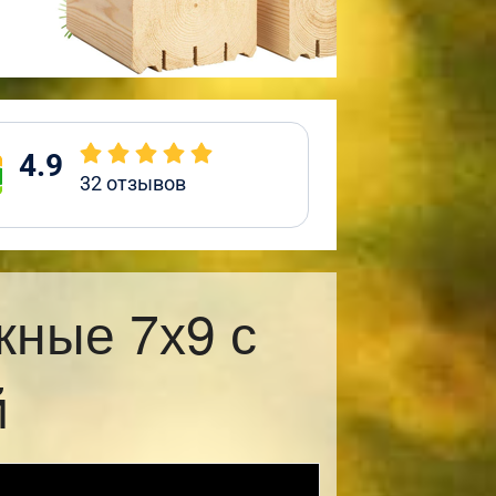
4.9
32
отзывов
жные 7х9 с
й