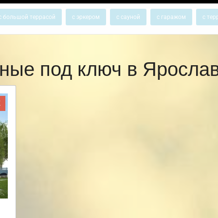
с большой террасой
с эркером
с сауной
с гаражом
с тер
ные под ключ в Яросл
Ж