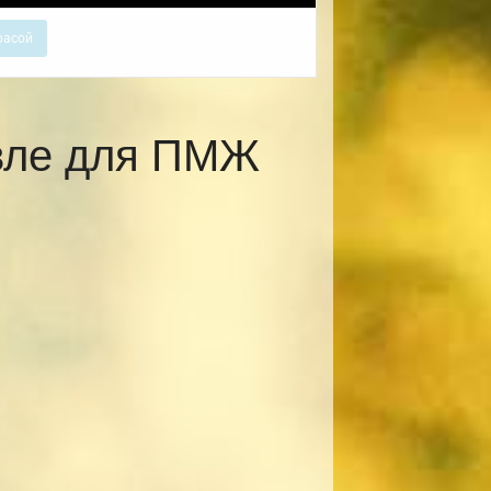
расой
авле для ПМЖ