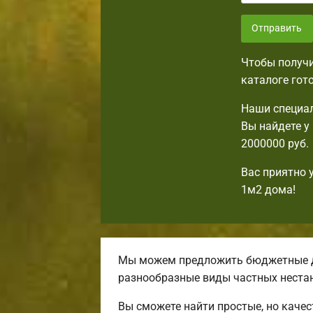
Отправить
Чтобы получи
каталоге гот
Наши специал
Вы найдете у
2000000 руб.
Вас приятно 
1м2 дома!
Мы можем предложить бюджетные до
разнообразные виды частных неста
Вы сможете найти простые, но каче