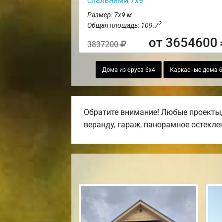
спальнями 7х9
Размер: 7х9 м
2
Общая площадь: 109.7
от 3654600
3837200
Дома из бруса 6х4
Каркасные дома 
Обратите внимание! Любые проекты,
веранду, гараж, панорамное остекле