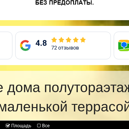
4.8
72
отзывов
 дома полутораэта
маленькой террасо
Площадь
Все