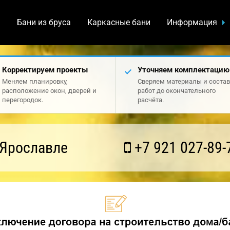
а
Бани из бруса
Каркасные бани
Информация
Корректируем проекты
Уточняем комплектацию
Меняем планировку,
Сверяем материалы и состав
расположение окон, дверей и
работ до окончательного
перегородок.
расчёта.
 Ярославле
+7 921 027-89-