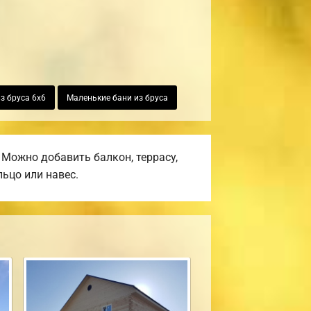
з бруса 6х6
Маленькие бани из бруса
Можно добавить балкон, террасу,
ьцо или навес.