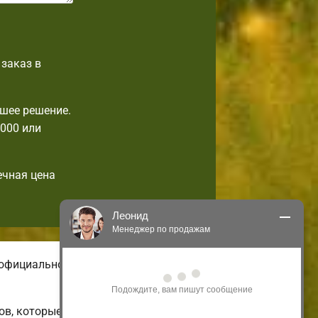
заказ в
шее решение.
0000 или
ечная цена
Леонид
Менеджер по продажам
 официальном сайте имеются
Здравствуйте! Я могу 
проконсультировать Вас по нашим 
акциям и проектам.
ов, которые можно изменить на свой
Только что