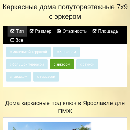
Каркасные дома полутораэтажные 7х9
с эркером
Тип
Размер
Этажность
Площадь
Все
с маленькой террасой
с балконом
с большой террасой
с эркером
с сауной
с гаражом
с террасой
Дома каркасные под ключ в Ярославле для
ПМЖ