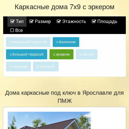
Каркасные дома 7х9 с эркером
Тип
Размер
Этажность
Площадь
Все
с маленькой террасой
с балконом
с большой террасой
с эркером
с сауной
с гаражом
с террасой
Дома каркасные под ключ в Ярославле для
ПМЖ